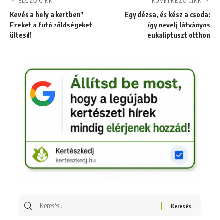
ELŐZŐ CIKK
KÖVETKEZŐ CIKK
Kevés a hely a kertben?
Egy dézsa, és kész a csoda:
Ezeket a futó zöldségeket
így nevelj látványos
ültesd!
eukaliptuszt otthon
Keresés
erre: