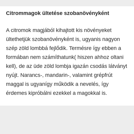
Citrommagok ültetése szobanövényként
A citromok magjából kihajtott kis növényeket
ültethetjük szobanövényként is, ugyanis nagyon
szép zöld lombbá fejlődik. Termésre így ebben a
formában nem számíthatunk( hiszen ahhoz oltani
kell), de az üde zöld lombja igazán csodás látványt
nyújt. Narancs-, mandarin-, valamint grépfrút
maggal is ugyanígy működik a nevelés, így
érdemes kipróbálni ezekkel a magokkal is.