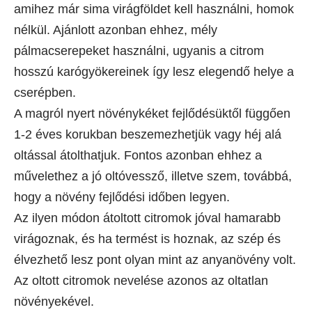
amihez már sima virágföldet kell használni, homok
nélkül. Ajánlott azonban ehhez, mély
pálmacserepeket használni, ugyanis a citrom
hosszú karógyökereinek így lesz elegendő helye a
cserépben.
A magról nyert növénykéket fejlődésüktől függően
1-2 éves korukban beszemezhetjük vagy héj alá
oltással átolthatjuk. Fontos azonban ehhez a
művelethez a jó oltóvessző, illetve szem, továbbá,
hogy a növény fejlődési időben legyen.
Az ilyen módon átoltott citromok jóval hamarabb
virágoznak, és ha termést is hoznak, az szép és
élvezhető lesz pont olyan mint az anyanövény volt.
Az oltott citromok nevelése azonos az oltatlan
növényekével.