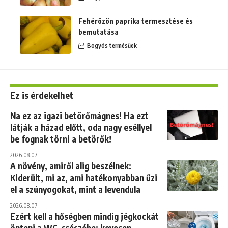
Fehérözön paprika termesztése és
bemutatása
Bogyós termésűek
Ez is érdekelhet
Na ez az igazi betörőmágnes! Ha ezt
látják a házad előtt, oda nagy eséllyel
be fognak törni a betörők!
2026.08.07.
A növény, amiről alig beszélnek:
Kiderült, mi az, ami hatékonyabban űzi
el a szúnyogokat, mint a levendula
2026.08.07.
Ezért kell a hőségben mindig jégkockát