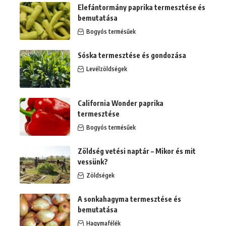
Elefántormány paprika termesztése és
bemutatása
Bogyós termésűek
Sóska termesztése és gondozása
Levélzöldségek
California Wonder paprika
termesztése
Bogyós termésűek
Zöldség vetési naptár – Mikor és mit
vessünk?
Zöldségek
A sonkahagyma termesztése és
bemutatása
Hagymafélék