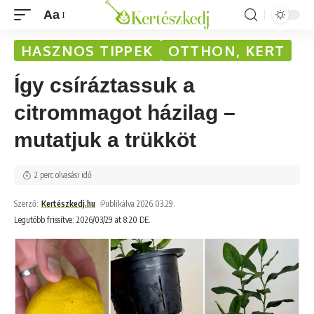
Aa
HASZNOS TIPPEK
OTTHON, KERT
Így csíráztassuk a
citrommagot házilag –
mutatjuk a trükköt
2 perc olvasási idő
Szerző:
Kertészkedj.hu
Publikálva 2026.03.29.
Legutóbb frissítve: 2026/03/29 at 8:20 DE.