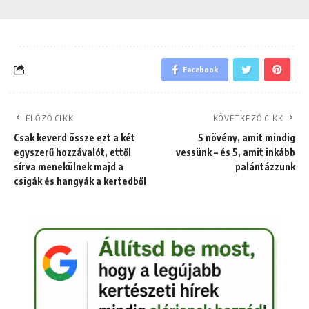
Facebook
ELŐZŐ CIKK
KÖVETKEZŐ CIKK
Csak keverd össze ezt a két
5 növény, amit mindig
egyszerű hozzávalót, ettől
vessünk – és 5, amit inkább
sírva menekülnek majd a
palántázzunk
csigák és hangyák a kertedből