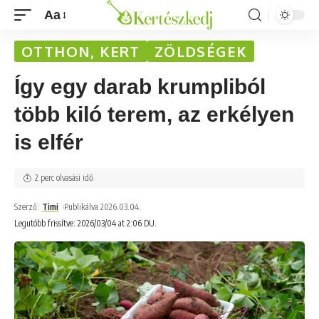
Aa
OTTHON, KERT
ZÖLDSÉGEK
Így egy darab krumpliból
több kiló terem, az erkélyen
is elfér
2 perc olvasási idő
Szerző:
Timi
Publikálva 2026.03.04.
Legutóbb frissítve: 2026/03/04 at 2:06 DU.