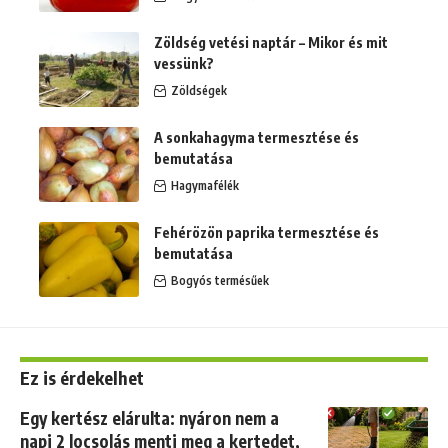
Zöldség vetési naptár – Mikor és mit
vessünk?
Zöldségek
A sonkahagyma termesztése és
bemutatása
Hagymafélék
Fehérözön paprika termesztése és
bemutatása
Bogyós termésűek
Ez is érdekelhet
Egy kertész elárulta: nyáron nem a
napi 2 locsolás menti meg a kertedet,