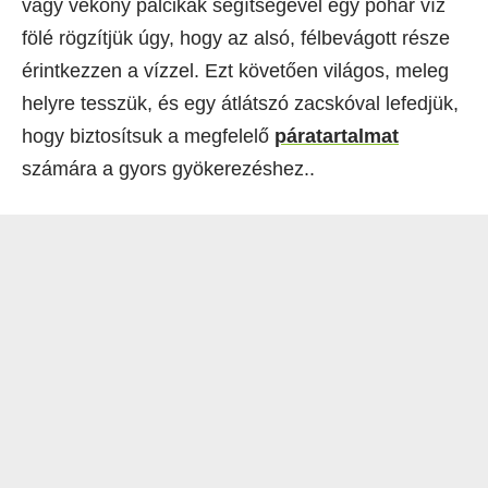
vagy vékony pálcikák segítségével egy pohár víz
fölé rögzítjük úgy, hogy az alsó, félbevágott része
érintkezzen a vízzel. Ezt követően világos, meleg
helyre tesszük, és egy átlátszó zacskóval lefedjük,
hogy biztosítsuk a megfelelő
páratartalmat
számára a gyors gyökerezéshez..