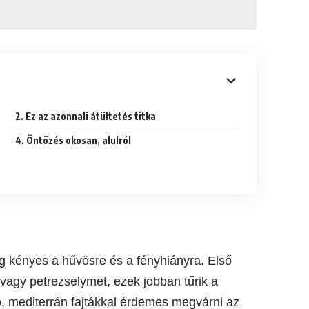
2. Ez az azonnali átültetés titka
4. Öntözés okosan, alulról
ég kényes a hűvösre és a fényhiányra. Első
vagy petrezselymet, ezek jobban tűrik a
, mediterrán fajtákkal érdemes megvárni az