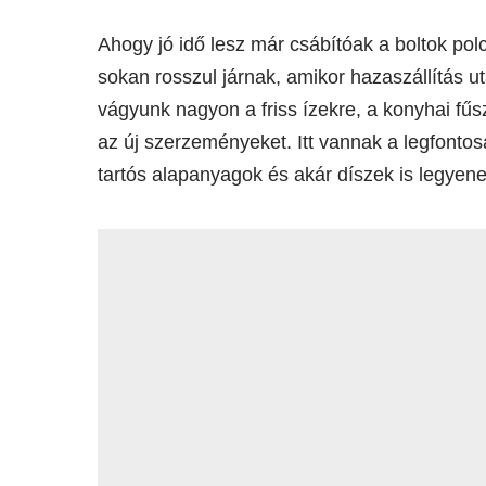
Ahogy jó idő lesz már csábítóak a boltok po
sokan rosszul járnak, amikor hazaszállítás u
vágyunk nagyon a friss ízekre, a konyhai fű
az új szerzeményeket. Itt vannak a legfont
tartós alapanyagok és akár díszek is legyen