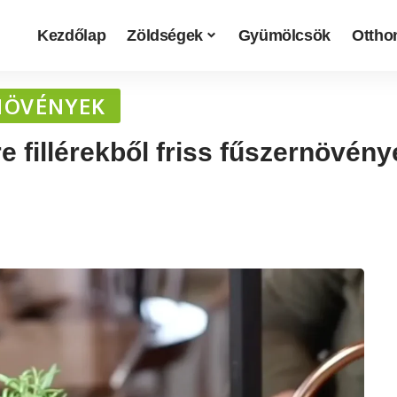
Kezdőlap
Zöldségek
Gyümölcsök
Otthon
NÖVÉNYEK
e fillérekből friss fűszernövén