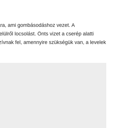
pára, ami gombásodáshoz vezet. A
ülről locsolást. Önts vizet a cserép alatti
zívnak fel, amennyire szükségük van, a levelek