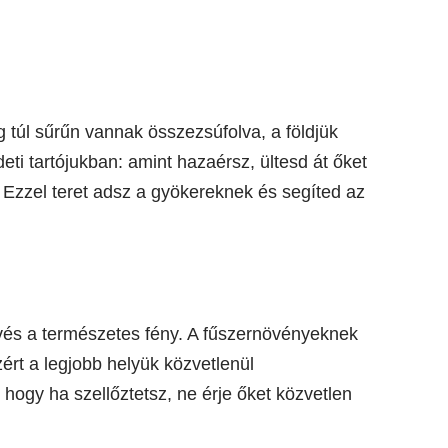
 túl sűrűn vannak összezsúfolva, a földjük
ti tartójukban: amint hazaérsz, ültesd át őket
 Ezzel teret adsz a gyökereknek és segíted az
evés a természetes fény. A fűszernövényeknek
rt a legjobb helyük közvetlenül
 hogy ha szellőztetsz, ne érje őket közvetlen