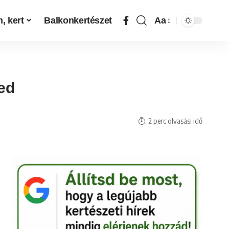
, kert
Balkonkertészet
Aa
yed
2 perc olvasási idő