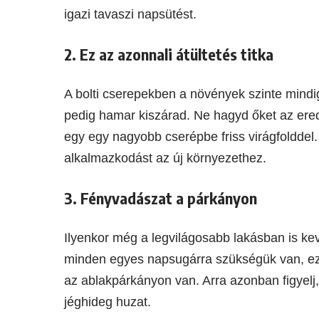
igazi tavaszi napsütést.
2. Ez az azonnali átültetés titka
A bolti cserepekben a növények szinte mindig
pedig hamar kiszárad. Ne hagyd őket az erede
egy egy nagyobb cserépbe friss virágfolddel.
alkalmazkodást az új környezethez.
3. Fényvadászat a párkányon
Ilyenkor még a legvilágosabb lakásban is k
minden egyes napsugárra szükségük van, ezé
az ablakpárkányon van. Arra azonban figyelj,
jéghideg huzat.