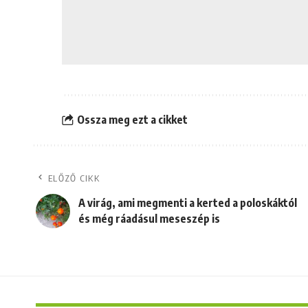
Ossza meg ezt a cikket
ELŐZŐ CIKK
A virág, ami megmenti a kerted a poloskáktól
és még ráadásul meseszép is