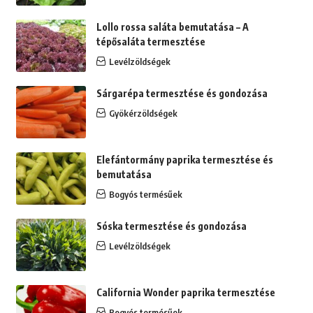
Lollo rossa saláta bemutatása – A
tépősaláta termesztése
Levélzöldségek
Sárgarépa termesztése és gondozása
Gyökérzöldségek
Elefántormány paprika termesztése és
bemutatása
Bogyós termésűek
Sóska termesztése és gondozása
Levélzöldségek
California Wonder paprika termesztése
Bogyós termésűek