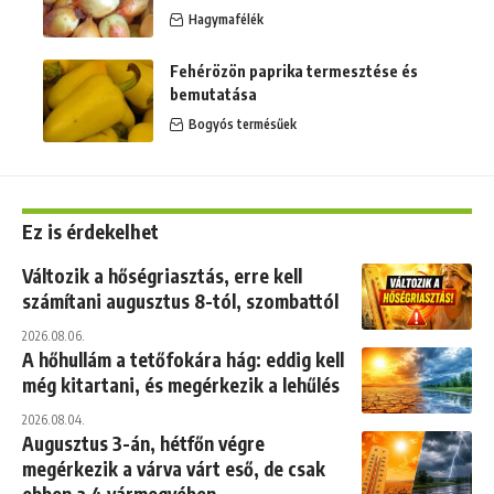
Hagymafélék
Fehérözön paprika termesztése és
bemutatása
Bogyós termésűek
Ez is érdekelhet
Változik a hőségriasztás, erre kell
számítani augusztus 8-tól, szombattól
2026.08.06.
A hőhullám a tetőfokára hág: eddig kell
még kitartani, és megérkezik a lehűlés
2026.08.04.
Augusztus 3-án, hétfőn végre
megérkezik a várva várt eső, de csak