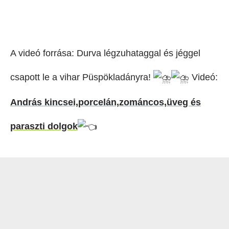
A videó forrása: Durva légzuhataggal és jéggel
csapott le a vihar Püspökladányra!
Videó:
András kincsei,porcelán,zománcos,üveg és
paraszti dolgok