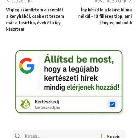
ELŐZŐ CIKK
KÖVETKEZŐ CIKK
Végleg száműztem a zsemlét
Így hűtsd le a lakást klíma
a konyhából, csak ezt teszem
nélkül – 10 filléres tipp, ami
már a fasírtba, évek óta így
tényleg működik
készítem
Keresés