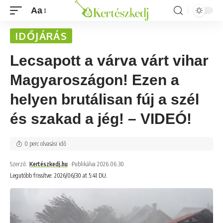
Aa
IDŐJÁRÁS
Lecsapott a várva várt vihar
Magyaroszágon! Ezen a
helyen brutálisan fúj a szél
és szakad a jég! – VIDEÓ!
0 perc olvasási idő
Szerző:
Kertészkedj.hu
Publikálva 2026.06.30.
Legutóbb frissítve: 2026/06/30 at 5:41 DU.