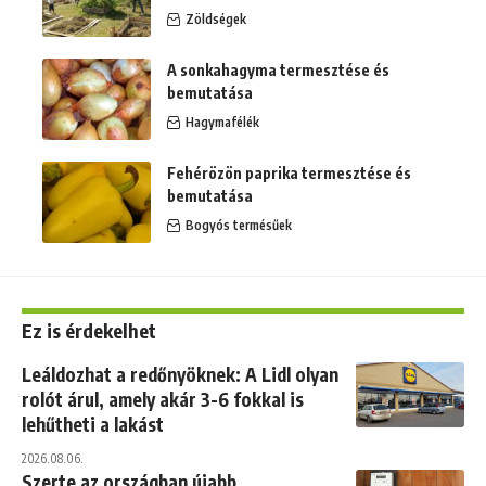
Zöldségek
A sonkahagyma termesztése és
bemutatása
Hagymafélék
Fehérözön paprika termesztése és
bemutatása
Bogyós termésűek
Ez is érdekelhet
Leáldozhat a redőnyöknek: A Lidl olyan
rolót árul, amely akár 3-6 fokkal is
lehűtheti a lakást
2026.08.06.
Szerte az országban újabb