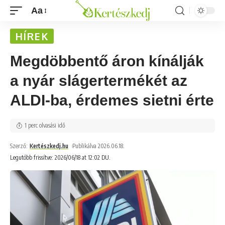
Aa
HÍREK
Megdöbbentő áron kínálják
a nyár slágertermékét az
ALDI-ba, érdemes sietni érte
1 perc olvasási idő
Szerző:
Kertészkedj.hu
Publikálva 2026.06.18.
Legutóbb frissítve: 2026/06/18 at 12:02 DU.