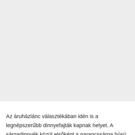
Az áruházlánc választékában idén is a
legnépszerűbb dinnyefajták kapnak helyet. A
sárgadinnyék közül elsőként a narancssárga húsú