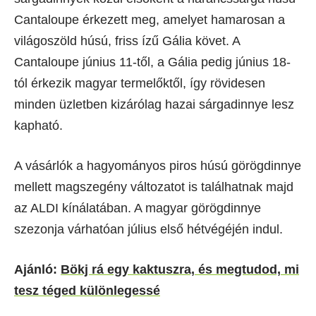
Cantaloupe érkezett meg, amelyet hamarosan a
világoszöld húsú, friss ízű Gália követ. A
Cantaloupe június 11-től, a Gália pedig június 18-
tól érkezik magyar termelőktől, így rövidesen
minden üzletben kizárólag hazai sárgadinnye lesz
kapható.
A vásárlók a hagyományos piros húsú görögdinnye
mellett magszegény változatot is találhatnak majd
az ALDI kínálatában. A magyar görögdinnye
szezonja várhatóan július első hétvégéjén indul.
Ajánló:
Bökj rá egy kaktuszra, és megtudod, mi
tesz téged különlegessé