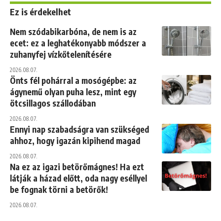
Ez is érdekelhet
Nem szódabikarbóna, de nem is az
ecet: ez a leghatékonyabb módszer a
zuhanyfej vízkőtelenítésére
2026.08.07.
Önts fél pohárral a mosógépbe: az
ágynemű olyan puha lesz, mint egy
ötcsillagos szállodában
2026.08.07.
Ennyi nap szabadságra van szükséged
ahhoz, hogy igazán kipihend magad
2026.08.07.
Na ez az igazi betörőmágnes! Ha ezt
látják a házad előtt, oda nagy eséllyel
be fognak törni a betörők!
2026.08.07.