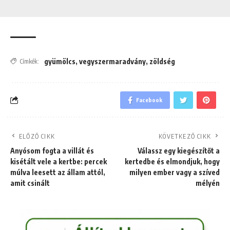
gyümölcs
,
vegyszermaradvány
,
zöldség
Címkék:
Facebook
ELŐZŐ CIKK
KÖVETKEZŐ CIKK
Anyósom fogta a villát és
Válassz egy kiegészítőt a
kisétált vele a kertbe: percek
kertedbe és elmondjuk, hogy
múlva leesett az állam attól,
milyen ember vagy a szíved
amit csinált
mélyén