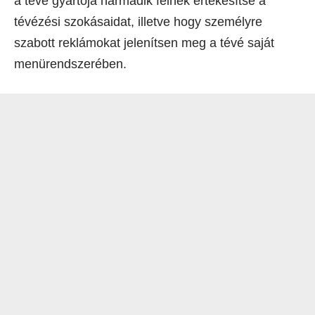
a tévé gyártója harmadik félnek értékesítse a
tévézési szokásaidat, illetve hogy személyre
szabott reklámokat jelenítsen meg a tévé saját
menürendszerében.