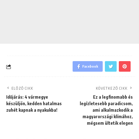
Facebook
ELŐZŐ CIKK
KÖVETKEZŐ CIKK
Időjárás: 4 vármegye
Ez a legfinomabb és
készüljön, kedden hatalmas
legízletesebb paradicsom,
zuhét kapnak a nyakukba!
ami alkalmazkodik a
magyarországi klímához,
mégsem ültetik elegen