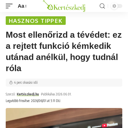
Aa
HASZNOS TIPPEK
Most ellenőrizd a tévédet: ez
a rejtett funkció kémkedik
utánad anélkül, hogy tudnál
róla
4 perc olvasási idő
Szerző:
Kertészkedj.hu
Publikálva 2026.06.01.
Legutóbb frissítve: 2026/06/01 at 5:11 DU.