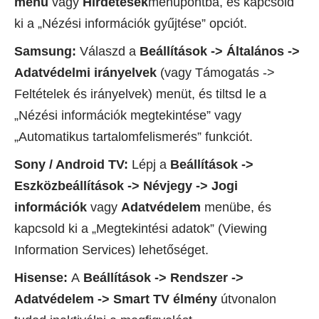
menü
vagy
Hirdetések
menüpontba, és kapcsold
ki a „Nézési információk gyűjtése” opciót.
Samsung:
Válaszd a
Beállítások -> Általános ->
Adatvédelmi irányelvek
(vagy Támogatás ->
Feltételek és irányelvek) menüt, és tiltsd le a
„Nézési információk megtekintése” vagy
„Automatikus tartalomfelismerés” funkciót.
Sony / Android TV:
Lépj a
Beállítások ->
Eszközbeállítások -> Névjegy -> Jogi
információk
vagy
Adatvédelem
menübe, és
kapcsold ki a „Megtekintési adatok” (Viewing
Information Services) lehetőséget.
Hisense:
A
Beállítások -> Rendszer ->
Adatvédelem -> Smart TV élmény
útvonalon