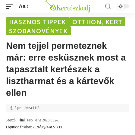
Aa
HASZNOS TIPPEK
OTTHON, KERT
SZOBANÖVÉNYEK
Nem tejjel permeteznek
már: erre esküsznek most a
tapasztalt kertészek a
lisztharmat és a kártevők
ellen
3 perc olvasási idő
Szerző:
Timi
Publikálva 2026.05.24.
Legutóbb frissítve: 2026/05/24 at 5:17 DU.