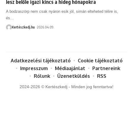
lesz belőle igazi kincs a hideg hónapokra
A bodzaszörp nem csak nyáron esik jól, simán elteheted télire is,
és
…
Kertészkedj.hu
2026.04.09.
Adatkezelési tájékoztató
Cookie tájékoztató
Impresszum
Médiaajánlat
Partnereink
Rólunk
Üzenetküldés
RSS
2024-2026 © Kertészkedj - Minden jog fenntartva!