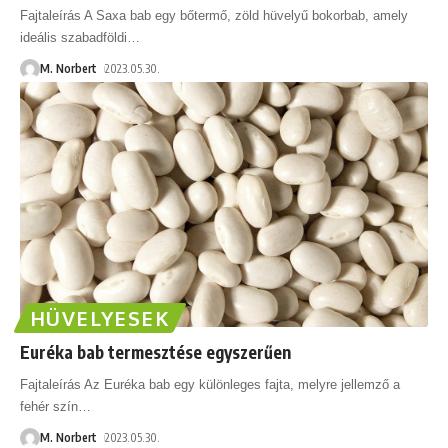
Fajtaleírás A Saxa bab egy bőtermő, zöld hüvelyű bokorbab, amely
ideális szabadföldi
…
M. Norbert
2023.05.30.
HÜVELYESEK
Euréka bab termesztése egyszerűen
Fajtaleírás Az Euréka bab egy különleges fajta, melyre jellemző a
fehér szín
…
M. Norbert
2023.05.30.