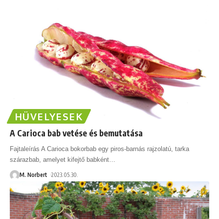
HÜVELYESEK
A Carioca bab vetése és bemutatása
Fajtaleírás A Carioca bokorbab egy piros-barnás rajzolatú, tarka
szárazbab, amelyet kifejtő babként
…
M. Norbert
2023.05.30.