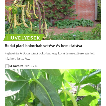
HÜVELYESEK
Budai piaci bokorbab vetése és bemutatása
Fajtaleírás A Budai piaci bokorbab egy korai termesztésre ajánlott
házikerti fajta. A
…
M. Norbert
2023.05.30.