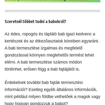
Szeretnél többet tudni a babokról?
Az édes, ropogós és tápláló bab igazi kedvenc a
kertészek és az étkezőasztalok köreiben egyaránt.
A bab termesztése izgalmas és megfelelő
gondozással könnyen meglehetős termést lehet
elérni. A bab termesztése számos módon
történhet, erősen fögg a bab fajtájától is.
Érdekelnek további bab fajták termesztési
információi? Esetleg egyéb általános információk,
mint például milyen földbe vethetőek a magok vagy
hogy hogyan gondozzuk a babot?