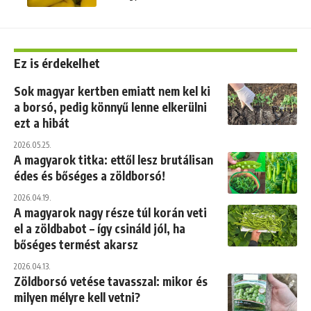
Ez is érdekelhet
Sok magyar kertben emiatt nem kel ki
a borsó, pedig könnyű lenne elkerülni
ezt a hibát
2026.05.25.
A magyarok titka: ettől lesz brutálisan
édes és bőséges a zöldborsó!
2026.04.19.
A magyarok nagy része túl korán veti
el a zöldbabot – így csináld jól, ha
bőséges termést akarsz
2026.04.13.
Zöldborsó vetése tavasszal: mikor és
milyen mélyre kell vetni?