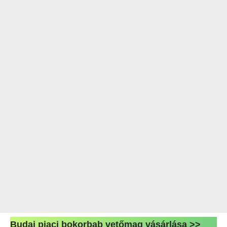
Budai piaci bokorbab vetőmag vásárlása >>