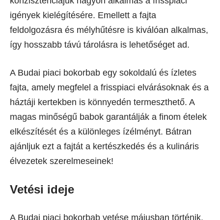
konzisztenciájuk nagyon alkalmas a frisspiaci
igények kielégítésére. Emellett a fajta
feldolgozásra és mélyhűtésre is kiválóan alkalmas,
így hosszabb távú tárolásra is lehetőséget ad.
A Budai piaci bokorbab egy sokoldalú és ízletes
fajta, amely megfelel a frisspiaci elvárásoknak és a
háztáji kertekben is könnyedén termeszthető. A
magas minőségű babok garantálják a finom ételek
elkészítését és a különleges ízélményt. Bátran
ajánljuk ezt a fajtát a kertészkedés és a kulináris
élvezetek szerelmeseinek!
Vetési ideje
A Budai piaci bokorbab vetése májusban történik.