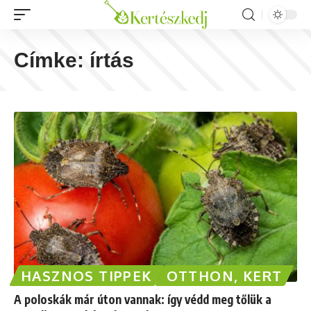
Címke:
írtás
HASZNOS TIPPEK
OTTHON, KERT
A poloskák már úton vannak: így védd meg tőlük a