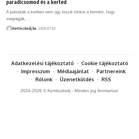
paradicsomod és a kerted
A poloskák a kertben nem úgy teszik tönkre a termést, hogy
megrágják,
…
Kertészkedj.hu
2026.07.03.
Adatkezelési tájékoztató
Cookie tájékoztató
Impresszum
Médiaajánlat
Partnereink
Rólunk
Üzenetküldés
RSS
2024-2026 © Kertészkedj - Minden jog fenntartva!