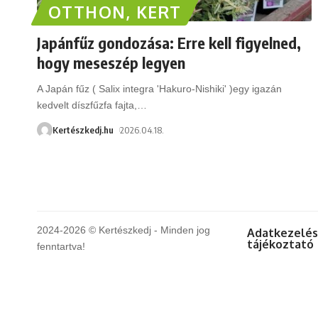
OTTHON, KERT
Japánfűz gondozása: Erre kell figyelned,
hogy meseszép legyen
A Japán fűz ( Salix integra 'Hakuro-Nishiki' )egy igazán
kedvelt díszfűzfa fajta,
…
Kertészkedj.hu
2026.04.18.
2024-2026 © Kertészkedj - Minden jog
Adatkezelés
tájékoztató
fenntartva!