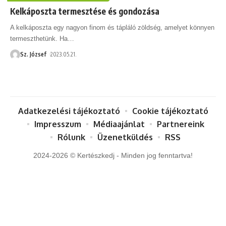
Kelkáposzta termesztése és gondozása
A kelkáposzta egy nagyon finom és tápláló zöldség, amelyet könnyen
termeszthetünk. Ha
…
Sz. József
2023.05.21.
Adatkezelési tájékoztató
Cookie tájékoztató
Impresszum
Médiaajánlat
Partnereink
Rólunk
Üzenetküldés
RSS
2024-2026 © Kertészkedj - Minden jog fenntartva!