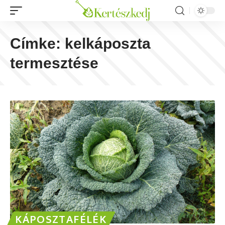
Címke:
kelkáposzta
termesztése
KÁPOSZTAFÉLÉK