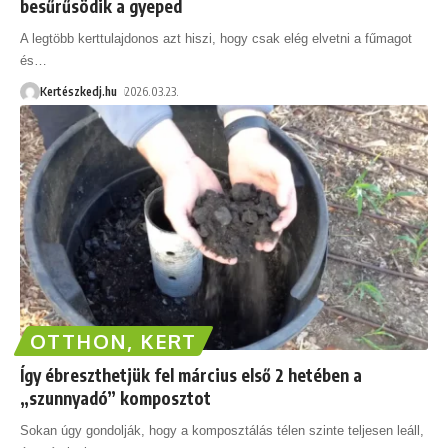
besűrűsödik a gyeped
A legtöbb kerttulajdonos azt hiszi, hogy csak elég elvetni a fűmagot
és
…
Kertészkedj.hu
2026.03.23.
OTTHON, KERT
Így ébreszthetjük fel március első 2 hetében a
„szunnyadó” komposztot
Sokan úgy gondolják, hogy a komposztálás télen szinte teljesen leáll,