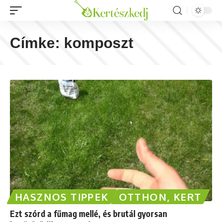
Címke:
komposzt
HASZNOS TIPPEK
OTTHON, KERT
Ezt szórd a fűmag mellé, és brutál gyorsan