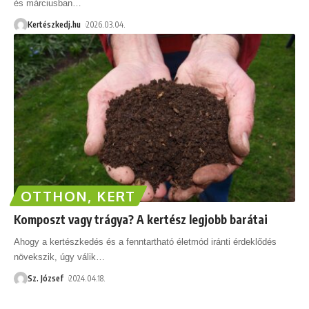
és márciusban
…
Kertészkedj.hu
2026.03.04.
OTTHON, KERT
Komposzt vagy trágya? A kertész legjobb barátai
Ahogy a kertészkedés és a fenntartható életmód iránti érdeklődés
növekszik, úgy válik
…
Sz. József
2024.04.18.