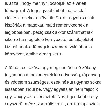
is azzal, hogy mennyit locsoljuk az elvetett
fűmagokat. A legnagyobb hibát már a talaj
előkészítésekor elkövetik. Sokan ugyanis csak
kiszórják a magokat, majd reménykednek a
legjobbakban, pedig csak akkor számíthatnak
sikerre ha megfelelő környezetet és talajéletet
biztosítanak a fűmagok számára. valójában a
környezet, amibe a mag kerül.
A fűmag csírázása egy meglehetősen érzékeny
folyamat,a mihez megfelelő nedvesség, tápanyag
és védelem szükséges, ezek nélkül ugyanis sokkal
lassabban indul be, vagy egyáltalán nem fejlődik
úgy, ahogy azt eltervezték. Nos,itt jön képbe egy
egyszerű, mégis zseniális trükk, amit a tapasztalt