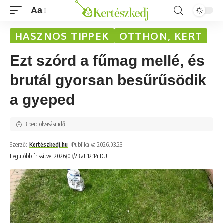
Aa
HASZNOS TIPPEK
OTTHON, KERT
Ezt szórd a fűmag mellé, és
brutál gyorsan besűrűsödik
a gyeped
3 perc olvasási idő
Szerző:
Kertészkedj.hu
Publikálva 2026.03.23.
Legutóbb frissítve: 2026/03/23 at 12:14 DU.