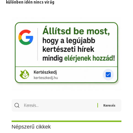
különben idén nincs virág
Keresés
erre:
Népszerű cikkek