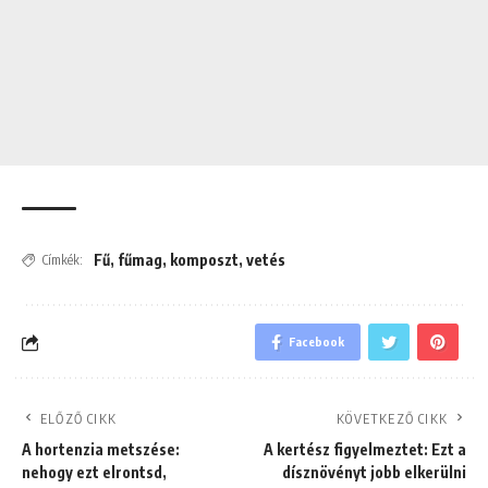
Fű
,
fűmag
,
komposzt
,
vetés
Címkék:
Facebook
ELŐZŐ CIKK
KÖVETKEZŐ CIKK
A hortenzia metszése:
A kertész figyelmeztet: Ezt a
nehogy ezt elrontsd,
dísznövényt jobb elkerülni