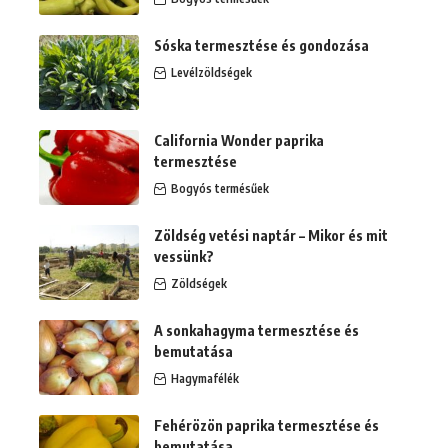
Sóska termesztése és gondozása
Levélzöldségek
California Wonder paprika
termesztése
Bogyós termésűek
Zöldség vetési naptár – Mikor és mit
vessünk?
Zöldségek
A sonkahagyma termesztése és
bemutatása
Hagymafélék
Fehérözön paprika termesztése és
bemutatása