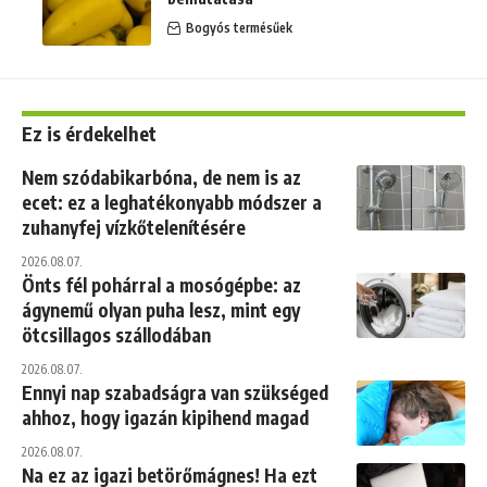
Bogyós termésűek
Ez is érdekelhet
Nem szódabikarbóna, de nem is az
ecet: ez a leghatékonyabb módszer a
zuhanyfej vízkőtelenítésére
2026.08.07.
Önts fél pohárral a mosógépbe: az
ágynemű olyan puha lesz, mint egy
ötcsillagos szállodában
2026.08.07.
Ennyi nap szabadságra van szükséged
ahhoz, hogy igazán kipihend magad
2026.08.07.
Na ez az igazi betörőmágnes! Ha ezt