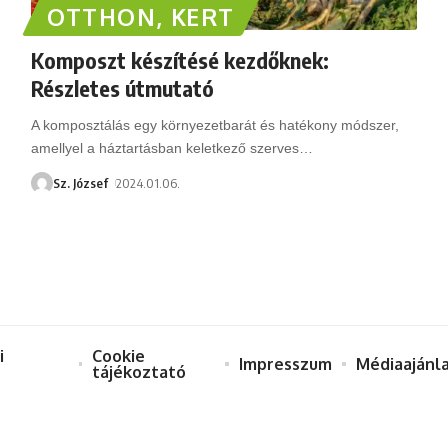
OTTHON, KERT
Komposzt készítésé kezdőknek:
Részletes útmutató
A komposztálás egy környezetbarát és hatékony módszer,
amellyel a háztartásban keletkező szerves
…
Sz. József
2024.01.06.
i
Cookie
Impresszum
Médiaajánl
tájékoztató