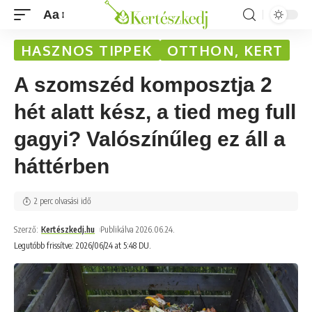
Aa
HASZNOS TIPPEK
OTTHON, KERT
A szomszéd komposztja 2
hét alatt kész, a tied meg full
gagyi? Valószínűleg ez áll a
háttérben
2 perc olvasási idő
Szerző:
Kertészkedj.hu
Publikálva 2026.06.24.
Legutóbb frissítve: 2026/06/24 at 5:48 DU.