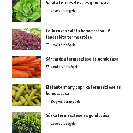
Saláta termesztése és gondozása
Levélzöldségek
Lollo rossa saláta bemutatása – A
tépősaláta termesztése
Levélzöldségek
Sárgarépa termesztése és gondozása
Gyökérzöldségek
Elefántormány paprika termesztése és
bemutatása
Bogyós termésűek
Sóska termesztése és gondozása
Levélzöldségek