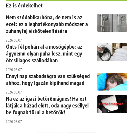
Ez is érdekelhet
Nem szódabikarbóna, de nem is az
ecet: ez a leghatékonyabb módszer a
zuhanyfej vízkőtelenítésére
2026.08.07.
Önts fél pohárral a mosógépbe: az
ágynemű olyan puha lesz, mint egy
ötcsillagos szállodában
2026.08.07.
Ennyi nap szabadságra van szükséged
ahhoz, hogy igazán kipihend magad
2026.08.07.
Na ez az igazi betörőmágnes! Ha ezt
látják a házad előtt, oda nagy eséllyel
be fognak törni a betörők!
2026.08.07.