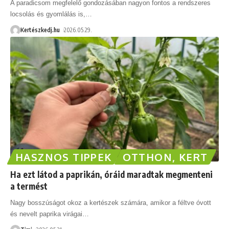
A paradicsom megfelelő gondozásában nagyon fontos a rendszeres
locsolás és gyomlálás is,
…
Kertészkedj.hu
2026.05.29.
HASZNOS TIPPEK
OTTHON, KERT
Ha ezt látod a paprikán, óráid maradtak megmenteni
a termést
Nagy bosszúságot okoz a kertészek számára, amikor a féltve óvott
és nevelt paprika virágai
…