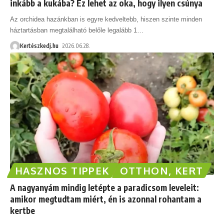
inkább a kukába? Ez lehet az oka, hogy ilyen csúnya
Az orchidea hazánkban is egyre kedveltebb, hiszen szinte minden
háztartásban megtalálható belőle legalább 1
…
Kertészkedj.hu
2026.06.28.
HASZNOS TIPPEK
OTTHON, KERT
A nagyanyám mindig letépte a paradicsom leveleit:
amikor megtudtam miért, én is azonnal rohantam a
kertbe