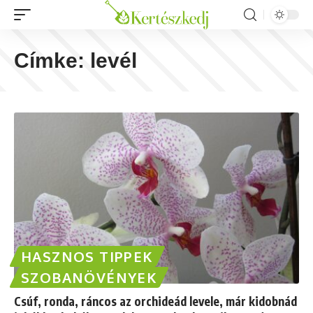
Címke:
levél
HASZNOS TIPPEK
SZOBANÖVÉNYEK
Csúf, ronda, ráncos az orchideád levele, már kidobnád