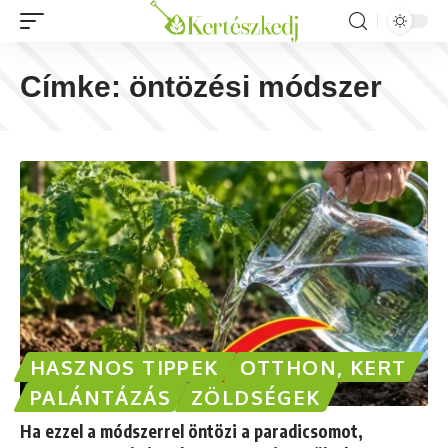
Címke:
öntözési módszer
HASZNOS TIPPEK
OTTHON, KERT
PALÁNTÁZÁS
ZÖLDSÉGEK
Ha ezzel a módszerrel öntözi a paradicsomot,