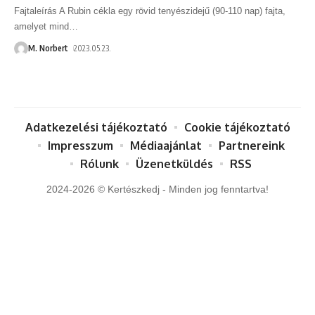
Fajtaleírás A Rubin cékla egy rövid tenyészidejű (90-110 nap) fajta,
amelyet mind
…
M. Norbert
2023.05.23.
Adatkezelési tájékoztató
Cookie tájékoztató
Impresszum
Médiaajánlat
Partnereink
Rólunk
Üzenetküldés
RSS
2024-2026 © Kertészkedj - Minden jog fenntartva!