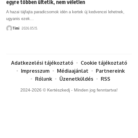
egyre többen ültetik, nem véletlen
A hazai tájfajta paradicsomok idén a kertek új kedvencei lehetnek,
ugyanis ezek
…
Timi
2026.05.15.
Adatkezelési tájékoztató
Cookie tájékoztató
Impresszum
Médiaajánlat
Partnereink
Rólunk
Üzenetküldés
RSS
2024-2026 © Kertészkedj - Minden jog fenntartva!