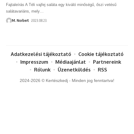
Fajtaleírás A Téli vajfej saláta egy kiváló minőségű, őszi vetésű
salátavariáns, mely
…
M. Norbert
2023.08.23.
Adatkezelési tájékoztató
Cookie tájékoztató
Impresszum
Médiaajánlat
Partnereink
Rólunk
Üzenetküldés
RSS
2024-2026 © Kertészkedj - Minden jog fenntartva!