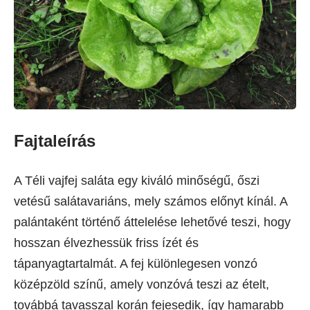
Fajtaleírás
A Téli vajfej saláta egy kiváló minőségű, őszi
vetésű salátavariáns, mely számos előnyt kínál. A
palántaként történő áttelelése lehetővé teszi, hogy
hosszan élvezhessük friss ízét és
tápanyagtartalmát. A fej különlegesen vonzó
középzöld színű, amely vonzóvá teszi az ételt,
továbbá tavasszal korán fejesedik, így hamarabb