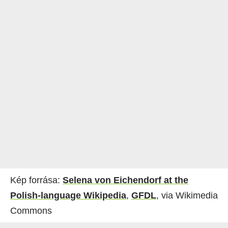
Kép forrása:
Selena von Eichendorf at the
Polish-language Wikipedia
,
GFDL
, via Wikimedia
Commons