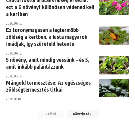
ezt a 6 növényt különösen védened kell
a kertben
2026.06.15.
Ez toronymagasan a legtermőbb
zöldség a kertben, a lusta magyarok
imádjak, így szüreteld hetente
2026.06.13.
5 növény, amit mindig vessünk – és 5,
amit inkább palántázzunk
2026.03.04.
Mángold termesztése: Az egészséges
zöldségtermesztés titkai
2026.01.10.
Előző
Következő