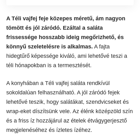
A Téli vajfej feje közepes méretű, ám nagyon
tömött és jól záródó. Ezáltal a saláta
frissessége hosszabb ideig megőrizhető, és
könnyű szeletelésre is alkalmas.
A fajta
hidegtűrő képessége kiváló, ami lehetővé teszi a
téli hónapokban is a termesztését.
A konyhában a Téli vajfej saláta rendkívül
sokoldalúan felhasználható. A jól záródó fejek
lehetővé teszik, hogy salátákat, szendvicseket és
wrap-eket díszítsünk vele. Az élénk középzöld szín
és a friss íz hozzájárul az ételek étvágygerjesztő
megjelenéséhez és ízletes ízéhez.