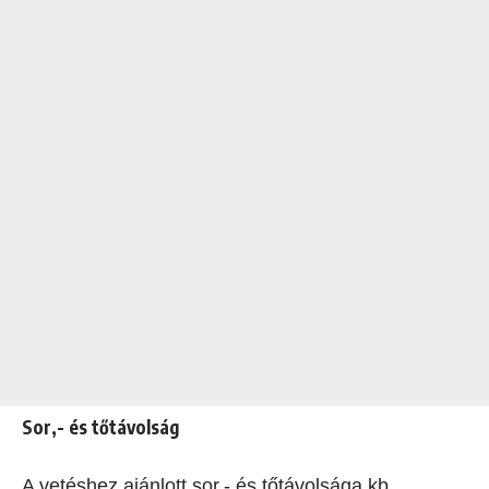
Sor,- és tőtávolság
A vetéshez ajánlott sor,- és tőtávolsága kb.