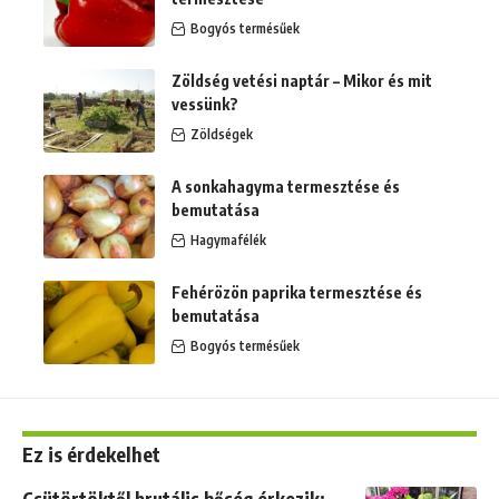
Bogyós termésűek
Zöldség vetési naptár – Mikor és mit
vessünk?
Zöldségek
A sonkahagyma termesztése és
bemutatása
Hagymafélék
Fehérözön paprika termesztése és
bemutatása
Bogyós termésűek
Ez is érdekelhet
Csütörtöktől brutális hőség érkezik: