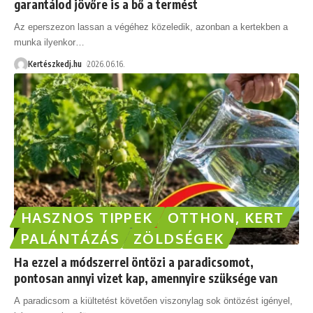
garantálod jövőre is a bő a termést
Az eperszezon lassan a végéhez közeledik, azonban a kertekben a
munka ilyenkor
…
Kertészkedj.hu
2026.06.16.
HASZNOS TIPPEK
OTTHON, KERT
PALÁNTÁZÁS
ZÖLDSÉGEK
Ha ezzel a módszerrel öntözi a paradicsomot,
pontosan annyi vizet kap, amennyire szüksége van
A paradicsom a kiültetést követően viszonylag sok öntözést igényel,