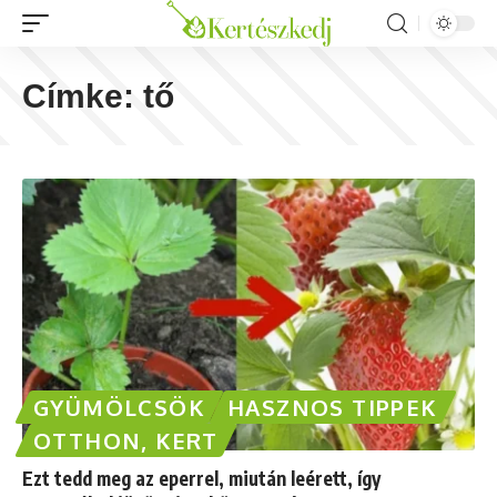
Címke:
tő
GYÜMÖLCSÖK
HASZNOS TIPPEK
OTTHON, KERT
Ezt tedd meg az eperrel, miután leérett, így