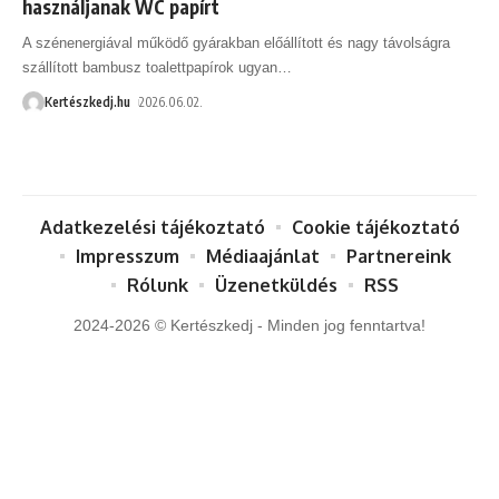
használjanak WC papírt
A szénenergiával működő gyárakban előállított és nagy távolságra
szállított bambusz toalettpapírok ugyan
…
Kertészkedj.hu
2026.06.02.
Adatkezelési tájékoztató
Cookie tájékoztató
Impresszum
Médiaajánlat
Partnereink
Rólunk
Üzenetküldés
RSS
2024-2026 © Kertészkedj - Minden jog fenntartva!