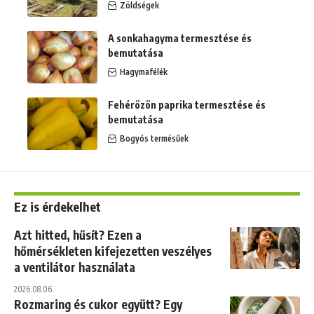
Zöldségek
A sonkahagyma termesztése és
bemutatása
Hagymafélék
Fehérözön paprika termesztése és
bemutatása
Bogyós termésűek
Ez is érdekelhet
Azt hitted, hűsít? Ezen a
hőmérsékleten kifejezetten veszélyes
a ventilátor használata
2026.08.06.
Rozmaring és cukor együtt? Egy