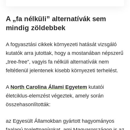
A „fa nélküli” alternatívák sem
mindig zöldebbek
A fogyasztási cikkek környezeti hatását vizsgáló
kutatók arra jutottak, hogy a mostanában népszerű
„tree-free”, vagyis fa nélküli alternatívák nem
feltétlenül jelentenek kisebb környezeti terhelést.
A
North Carolina Állami Egyetem
kutatói
életciklus-elemzést végeztek, amely során
összehasonlították:
az Egyesült Államokban gyártott hagyományos
faalapú toalettpapírokat, ami Magyarországon is az