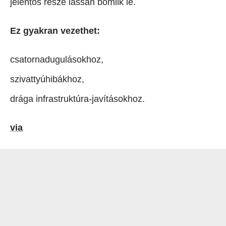
jelentős része lassan bomlik le.
Ez gyakran vezethet:
csatornadugulásokhoz,
szivattyúhibákhoz,
drága infrastruktúra-javításokhoz.
via