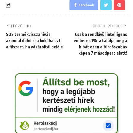
Facebook
ELŐZŐ CIKK
KÖVETKEZŐ CIKK
SOS termékvisszahívás:
Csak a rendkívül intelligens
azonnal dobd ki a kukába ezt
emberek 1%-a találja meg a
a fűszert, ha vásároltál belőle
hibát ezen a fürdőszobás
képen 7 másodperc alatt!