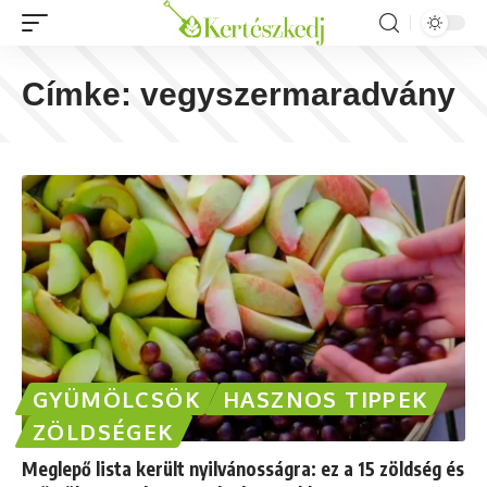
Címke:
vegyszermaradvány
GYÜMÖLCSÖK
HASZNOS TIPPEK
ZÖLDSÉGEK
Meglepő lista került nyilvánosságra: ez a 15 zöldség és