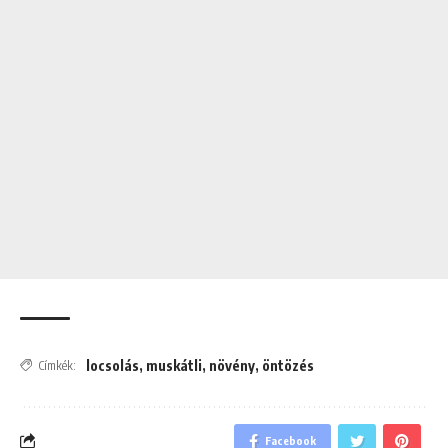
locsolás
,
muskátli
,
növény
,
öntözés
Címkék:
Facebook