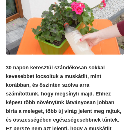
30 napon keresztül szándékosan sokkal
kevesebbet locsoltuk a muskátlit, mint
korábban, és őszintén szólva arra
számítottunk, hogy megsínyli majd. Ehhez
képest több növényünk látványosan jobban
bírta a meleget, több új virág jelent meg rajtuk,
és összességében egészségesebbnek tűntek.
Ez persze nem azt jelenti, hogy a muskátlit