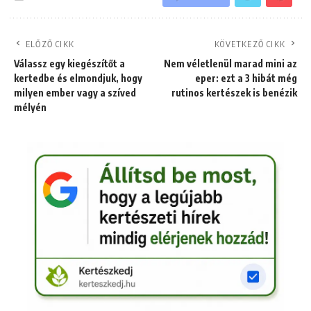
ELŐZŐ CIKK
KÖVETKEZŐ CIKK
Válassz egy kiegészítőt a
Nem véletlenül marad mini az
kertedbe és elmondjuk, hogy
eper: ezt a 3 hibát még
milyen ember vagy a szíved
rutinos kertészek is benézik
mélyén