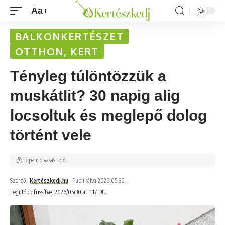
Aa
BALKONKERTÉSZET
OTTHON, KERT
Tényleg túlöntözzük a
muskátlit? 30 napig alig
locsoltuk és meglepő dolog
történt vele
3 perc olvasási idő
Szerző:
Kertészkedj.hu
Publikálva 2026.05.30.
Legutóbb frissítve: 2026/05/30 at 1:17 DU.