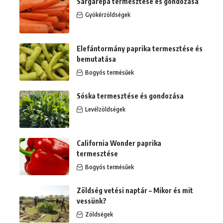
Sárgarépa termesztése és gondozása
Gyökérzöldségek
Elefántormány paprika termesztése és
bemutatása
Bogyós termésűek
Sóska termesztése és gondozása
Levélzöldségek
California Wonder paprika
termesztése
Bogyós termésűek
Zöldség vetési naptár – Mikor és mit
vessünk?
Zöldségek