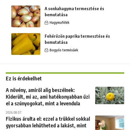
A sonkahagyma termesztése és
bemutatása
Hagymafélék
Fehérözön paprika termesztése és
bemutatása
Bogyós termésűek
Ez is érdekelhet
A növény, amiről alig beszélnek:
Kiderült, mi az, ami hatékonyabban űzi
el a szúnyogokat, mint a levendula
2026.08.07.
Fizikus árulta el: ezzel a trükkel sokkal
gyorsabban lehűtheted a lakást, mint