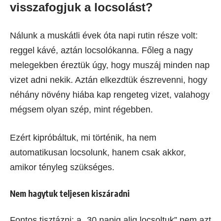
visszafogjuk a locsolást?
Nálunk a muskátli évek óta napi rutin része volt:
reggel kávé, aztán locsolókanna. Főleg a nagy
melegekben éreztük úgy, hogy muszáj minden nap
vizet adni nekik. Aztán elkezdtük észrevenni, hogy
néhány növény hiába kap rengeteg vizet, valahogy
mégsem olyan szép, mint régebben.
Ezért kipróbáltuk, mi történik, ha nem
automatikusan locsolunk, hanem csak akkor,
amikor tényleg szükséges.
Nem hagytuk teljesen kiszáradni
Fontos tisztázni: a „30 napig alig locsoltuk” nem azt