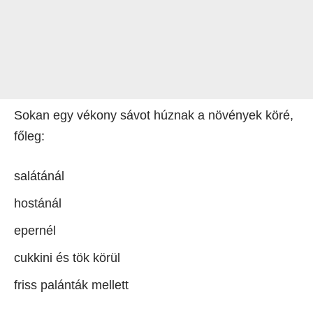
Sokan egy vékony sávot húznak a növények köré,
főleg:
salátánál
hostánál
epernél
cukkini és tök körül
friss palánták mellett