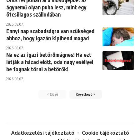
Önts fél pohárral a mosógépbe: az
ágynemű olyan puha lesz, mint egy
ötcsillagos szállodában
2026.08.07.
Ennyi nap szabadságra van szükséged
ahhoz, hogy igazán kipihend magad
2026.08.07.
Na ez az igazi betörőmágnes! Ha ezt
látják a házad előtt, oda nagy eséllyel
be fognak törni a betörők!
2026.08.07.
Előző
Következő
Adatkezelési tájékoztató
Cookie tájékoztató