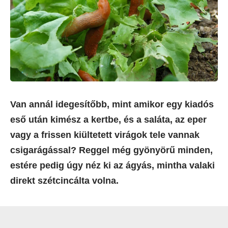
Van annál idegesítőbb, mint amikor egy kiadós
eső után kimész a kertbe, és a saláta, az eper
vagy a frissen kiültetett virágok tele vannak
csigarágással? Reggel még gyönyörű minden,
estére pedig úgy néz ki az ágyás, mintha valaki
direkt szétcincálta volna.