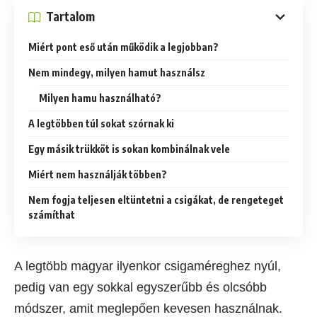
Tartalom
Miért pont eső után működik a legjobban?
Nem mindegy, milyen hamut használsz
Milyen hamu használható?
A legtöbben túl sokat szórnak ki
Egy másik trükköt is sokan kombinálnak vele
Miért nem használják többen?
Nem fogja teljesen eltüntetni a csigákat, de rengeteget
számíthat
A legtöbb magyar ilyenkor csigaméreghez nyúl,
pedig van egy sokkal egyszerűbb és olcsóbb
módszer, amit meglepően kevesen használnak.