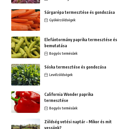
Sárgarépa termesztése és gondozása
Gyökérzöldségek
Elefántormány paprika termesztése és
bemutatása
Bogyós termésűek
Sóska termesztése és gondozása
Levélzöldségek
California Wonder paprika
termesztése
Bogyós termésűek
Zöldség vetési naptár – Mikor és mit
vessünk?