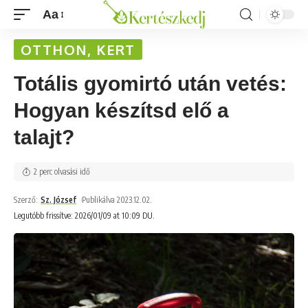
Aa
OTTHON, KERT
Totális gyomirtó után vetés:
Hogyan készítsd elő a
talajt?
2 perc olvasási idő
Szerző:
Sz. József
Publikálva 2023.12.02.
Legutóbb frissítve: 2026/01/09 at 10:09 DU.