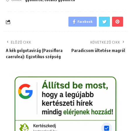
Facebook
ELŐZŐ CIKK
KÖVETKEZŐ CIKK
A kék golgotavirág (Passiflora
Paradicsom ültetése magról
caerulea): Egzotikus szépség