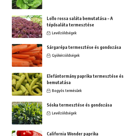
Lollo rossa saláta bemutatása – A
tépősaláta termesztése
Levélzöldségek
Sárgarépa termesztése és gondozása
Gyökérzöldségek
Elefántormány paprika termesztése és
bemutatása
Bogyós termésűek
Sóska termesztése és gondozása
Levélzöldségek
California Wonder paprika