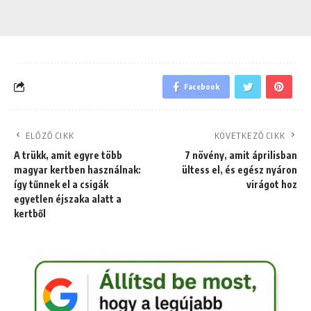
Facebook
ELŐZŐ CIKK
KÖVETKEZŐ CIKK
A trükk, amit egyre több
7 növény, amit áprilisban
magyar kertben használnak:
ültess el, és egész nyáron
így tűnnek el a csigák
virágot hoz
egyetlen éjszaka alatt a
kertből