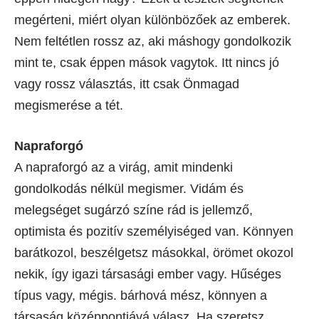
megérteni, miért olyan különbözőek az emberek.
Nem feltétlen rossz az, aki máshogy gondolkozik
mint te, csak éppen mások vagytok. Itt nincs jó
vagy rossz választás, itt csak Önmagad
megismerése a tét.
Napraforgó
A napraforgó az a virág, amit mindenki
gondolkodás nélkül megismer. Vidám és
melegséget sugárzó színe rád is jellemző,
optimista és pozitív személyiséged van. Könnyen
barátkozol, beszélgetsz másokkal, örömet okozol
nekik, így igazi társasági ember vagy. Hűséges
típus vagy, mégis. bárhová mész, könnyen a
társaság középpontjává válasz. Ha szeretsz