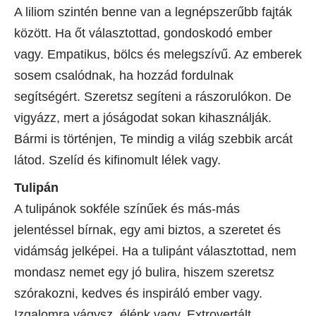
A liliom szintén benne van a legnépszerűbb fajták
között. Ha őt választottad, gondoskodó ember
vagy. Empatikus, bölcs és melegszívű. Az emberek
sosem csalódnak, ha hozzád fordulnak
segítségért. Szeretsz segíteni a rászorulókon. De
vigyázz, mert a jóságodat sokan kihasználják.
Bármi is történjen, Te mindig a világ szebbik arcát
látod. Szelíd és kifinomult lélek vagy.
Tulipán
A tulipánok sokféle színűek és más-más
jelentéssel bírnak, egy ami biztos, a szeretet és
vidámság jelképei. Ha a tulipánt választottad, nem
mondasz nemet egy jó bulira, hiszem szeretsz
szórakozni, kedves és inspiráló ember vagy.
Izgalomra vágysz, élénk vagy. Extrovertált