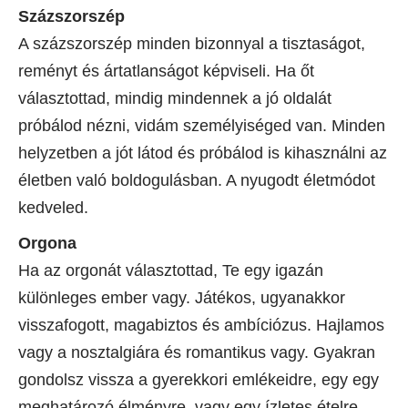
Százszorszép
A százszorszép minden bizonnyal a tisztaságot,
reményt és ártatlanságot képviseli. Ha őt
választottad, mindig mindennek a jó oldalát
próbálod nézni, vidám személyiséged van. Minden
helyzetben a jót látod és próbálod is kihasználni az
életben való boldogulásban. A nyugodt életmódot
kedveled.
Orgona
Ha az orgonát választottad, Te egy igazán
különleges ember vagy. Játékos, ugyanakkor
visszafogott, magabiztos és ambíciózus. Hajlamos
vagy a nosztalgiára és romantikus vagy. Gyakran
gondolsz vissza a gyerekkori emlékeidre, egy egy
meghatározó élményre, vagy egy ízletes ételre.