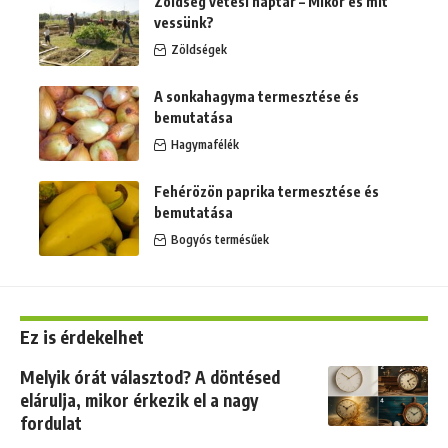
Zöldség vetési naptár – Mikor és mit
vessünk?
Zöldségek
A sonkahagyma termesztése és
bemutatása
Hagymafélék
Fehérözön paprika termesztése és
bemutatása
Bogyós termésűek
Ez is érdekelhet
Melyik órát választod? A döntésed
elárulja, mikor érkezik el a nagy
fordulat