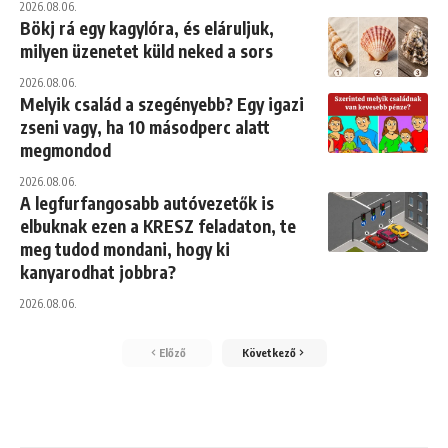
2026.08.06.
Bökj rá egy kagylóra, és eláruljuk,
milyen üzenetet küld neked a sors
2026.08.06.
Melyik család a szegényebb? Egy igazi
zseni vagy, ha 10 másodperc alatt
megmondod
2026.08.06.
A legfurfangosabb autóvezetők is
elbuknak ezen a KRESZ feladaton, te
meg tudod mondani, hogy ki
kanyarodhat jobbra?
2026.08.06.
Előző
Következő