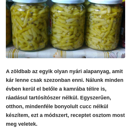
A zöldbab az egyik olyan nyári alapanyag, amit
kár lenne csak szezonban enni. Nálunk minden
évben kerül el belőle a kamrába télire is,
ráadásul tartósítószer nélkül. Egyszerűen,
otthon, mindenféle bonyolult cucc nélkül
készítem, ezt a módszert, receptet osztom most
meg veletek.