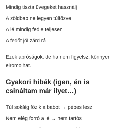
Mindig tiszta üvegeket használj
A zöldbab ne legyen túlfőzve
A lé mindig fedje teljesen
A fedőt jól zárd rá
Ezek apróságok, de ha nem figyelsz, könnyen
elromolhat.
Gyakori hibák (igen, én is
csináltam már ilyet…)
Túl sokáig főzik a babot → pépes lesz
Nem elég forró a lé → nem tartós