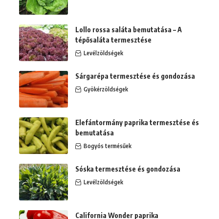
Lollo rossa saláta bemutatása – A
tépősaláta termesztése
Levélzöldségek
Sárgarépa termesztése és gondozása
Gyökérzöldségek
Elefántormány paprika termesztése és
bemutatása
Bogyós termésűek
Sóska termesztése és gondozása
Levélzöldségek
California Wonder paprika