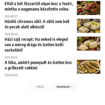
Ettől a két fűszertől olyan lesz a fasírt,
mintha a nagymama készítette volna
2026.08.07.
Hűsítő citromos süti: A sütő sem kell
és pecek alatt elkészül
2026.08.06.
Házi sajt recept: Ha neked is eleged
van a méreg drága és ízetlen bolti
vackokból
2026.08.06.
A hiba, amiért punnyadt és ízetlen lesz
a grillezett cukkini
2026.08.06.
Előző
Következő