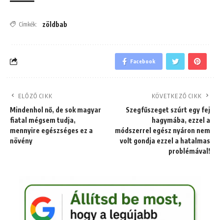
zöldbab
Címkék:
Facebook
ELŐZŐ CIKK
KÖVETKEZŐ CIKK
Mindenhol nő, de sok magyar
Szegfűszeget szúrt egy fej
fiatal mégsem tudja,
hagymába, ezzel a
mennyire egészséges ez a
módszerrel egész nyáron nem
növény
volt gondja ezzel a hatalmas
problémával!