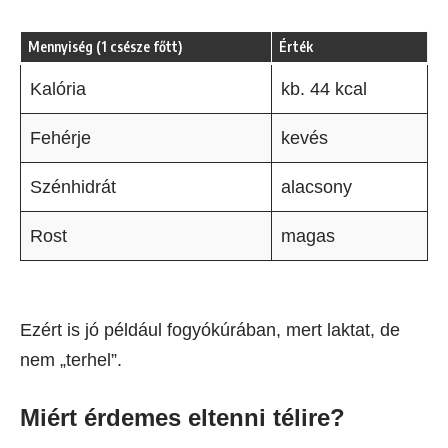
Mennyiség (1 csésze főtt)
Érték
Kalória
kb. 44 kcal
Fehérje
kevés
Szénhidrát
alacsony
Rost
magas
Ezért is jó például fogyókúrában, mert laktat, de
nem „terhel”.
Miért érdemes eltenni télire?