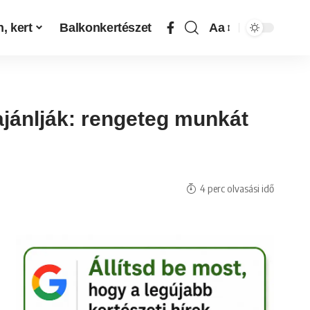
, kert
Balkonkertészet
Aa
ajánlják: rengeteg munkát
4 perc olvasási idő