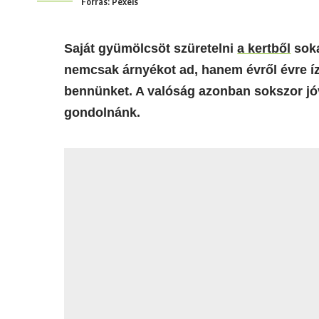
Forrás: Pexels
Saját gyümölcsöt szüretelni
a kertből
soka
nemcsak árnyékot ad, hanem évről évre í
bennünket. A valóság azonban sokszor jóv
gondolnánk.