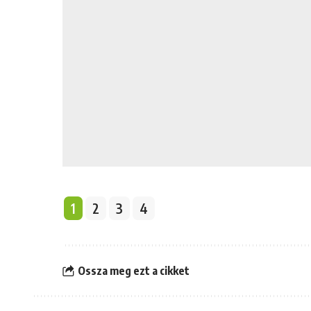
1
2
3
4
Ossza meg ezt a cikket