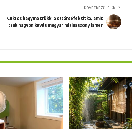
KÖVETKEZŐ CIKK
Cukros hagyma trükk: a sztárséfek titka, amit
csak nagyon kevés magyar háziasszony ismer