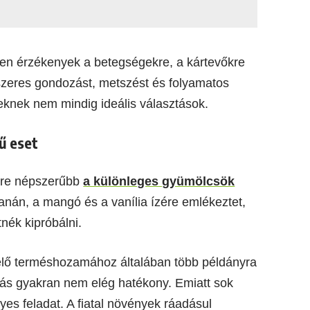
en érzékenyek a betegségekre, a kártevőkre
szeres gondozást, metszést és folyamatos
zeknek nem mindig ideális választások.
ű eset
yre népszerűbb
a különleges gyümölcsök
anán, a mangó és a vanília ízére emlékeztet,
nék kipróbálni.
elő terméshozamához általában több példányra
ás gyakran nem elég hatékony. Emiatt sok
yes feladat. A fiatal növények ráadásul