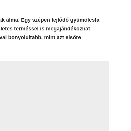
k álma. Egy szépen fejlődő gyümölcsfa
zletes terméssel is megajándékozhat
al bonyolultabb, mint azt elsőre