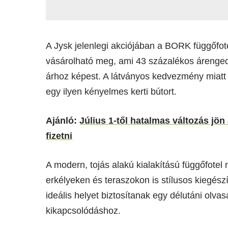
A Jysk jelenlegi akciójában a BORK függőfote
vásárolható meg, ami 43 százalékos árengedm
árhoz képest. A látványos kedvezmény miatt
egy ilyen kényelmes kerti bútort.
Ajánló:
Július 1-től hatalmas változás jön
fizetni
A modern, tojás alakú kialakítású függőfote
erkélyeken és teraszokon is stílusos kiegészí
ideális helyet biztosítanak egy délutáni ol
kikapcsolódáshoz.