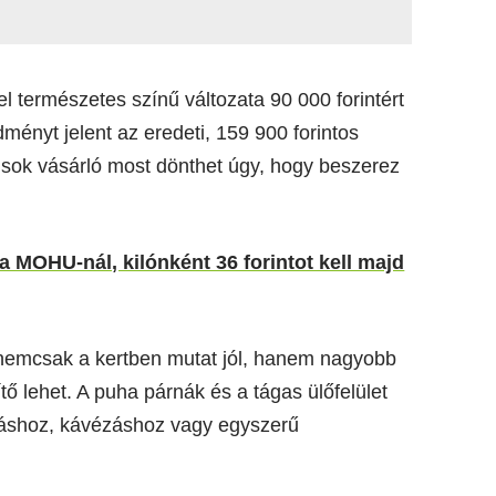
l természetes színű változata 90 000 forintért
ényt jelent az eredeti, 159 900 forintos
 sok vásárló most dönthet úgy, hogy beszerez
 a MOHU-nál, kilónként 36 forintot kell majd
l nemcsak a kertben mutat jól, hanem nagyobb
tő lehet. A puha párnák és a tágas ülőfelület
vasáshoz, kávézáshoz vagy egyszerű