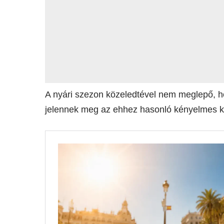
A nyári szezon közeledtével nem meglepő, h
jelennek meg az ehhez hasonló kényelmes kü