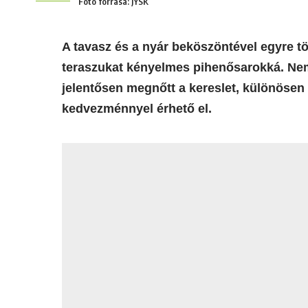
Fotó forrása: JYSK
A tavasz és a nyár beköszöntével egyre tö
teraszukat kényelmes pihenősarokká. Nem 
jelentősen megnőtt a kereslet, különöse
kedvezménnyel érhető el.