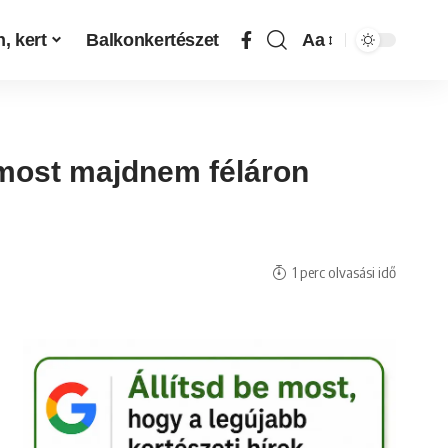
, kert
Balkonkertészet
Aa
 most majdnem féláron
1 perc olvasási idő