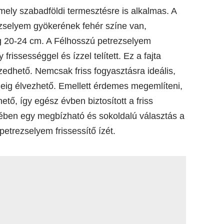
mely szabadföldi termesztésre is alkalmas. A
ezselyem gyökerének fehér színe van,
g 20-24 cm. A Félhosszú petrezselyem
 frissességgel és ízzel telített. Ez a fajta
zedhető. Nemcsak friss fogyasztásra ideális,
deig élvezhető. Emellett érdemes megemlíteni,
ető, így egész évben biztosított a friss
ben egy megbízható és sokoldalú választás a
petrezselyem frissessítő ízét.