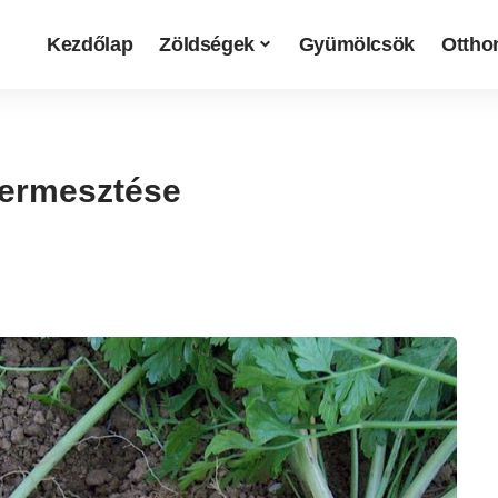
Kezdőlap
Zöldségek
Gyümölcsök
Otthon
termesztése