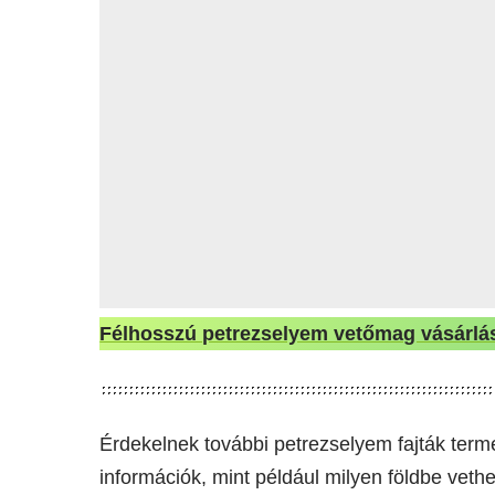
Félhosszú petrezselyem vetőmag vásárlá
Érdekelnek további petrezselyem fajták term
információk, mint például milyen földbe ve