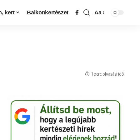
, kert
Balkonkertészet
Aa
1 perc olvasási idő