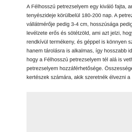
A Félhosszú petrezselyem egy kiváló fajta, a
tenyészideje körülbelül 180-200 nap. A petr
vállátmérője pedig 3-4 cm, hosszúsága pedi
levélzete erős és sötétzöld, ami azt jelzi, hogy
rendkívül termékeny, és géppel is könnyen s
hanem tárolásra is alkalmas, így hosszabb i
hogy a Félhosszú petrezselyem tél alá is veth
petrezselyem hozzáférhetősége. Összességé
kertészek számára, akik szeretnék élvezni a 