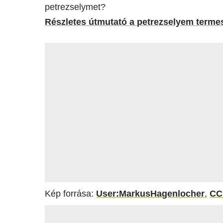
petrezselymet?
Részletes útmutató a petrezselyem terme
Kép forrása:
User:MarkusHagenlocher
,
CC