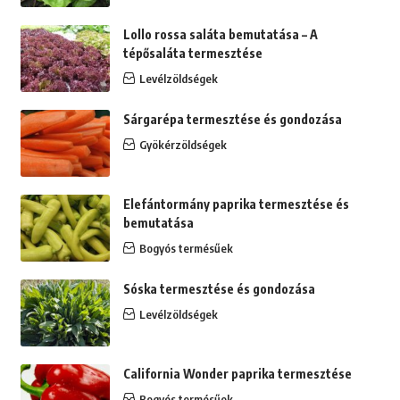
Lollo rossa saláta bemutatása – A
tépősaláta termesztése
Levélzöldségek
Sárgarépa termesztése és gondozása
Gyökérzöldségek
Elefántormány paprika termesztése és
bemutatása
Bogyós termésűek
Sóska termesztése és gondozása
Levélzöldségek
California Wonder paprika termesztése
Bogyós termésűek