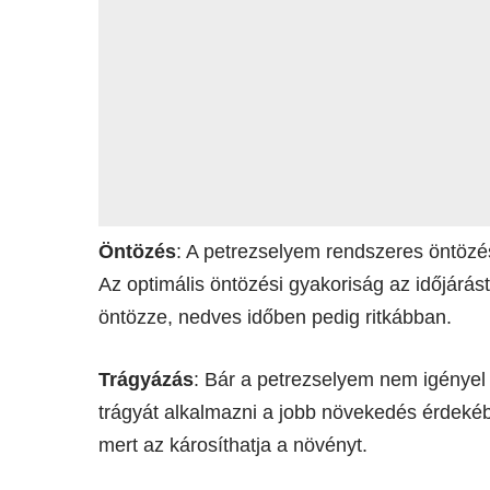
Öntözés
: A petrezselyem rendszeres öntözést
Az optimális öntözési gyakoriság az időjárá
öntözze, nedves időben pedig ritkábban.
Trágyázás
: Bár a petrezselyem nem igényel
trágyát alkalmazni a jobb növekedés érdekébe
mert az károsíthatja a növényt.