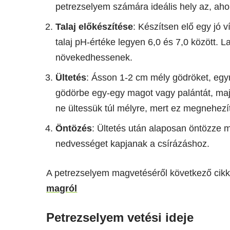
petrezselyem számára ideális hely az, ahol
Talaj előkészítése
: Készítsen elő egy jó 
talaj pH-értéke legyen 6,0 és 7,0 között. L
növekedhessenek.
Ültetés
: Ásson 1-2 cm mély gödröket, egy
gödörbe egy-egy magot vagy palántát, maj
ne ültessük túl mélyre, mert ez megnehezít
Öntözés
: Ültetés után alaposan öntözze 
nedvességet kapjanak a csírázáshoz.
A petrezselyem magvetéséről következő cik
magról
Petrezselyem vetési ideje