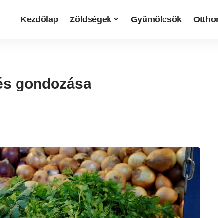
Kezdőlap
Zöldségek
Gyümölcsök
Otthon
és gondozása