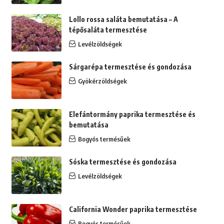
Lollo rossa saláta bemutatása – A
tépősaláta termesztése
Levélzöldségek
Sárgarépa termesztése és gondozása
Gyökérzöldségek
Elefántormány paprika termesztése és
bemutatása
Bogyós termésűek
Sóska termesztése és gondozása
Levélzöldségek
California Wonder paprika termesztése
Bogyós termésűek