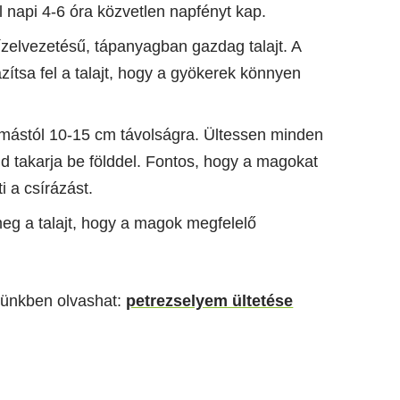
 napi 4-6 óra közvetlen napfényt kap.
vízelvezetésű, tápanyagban gazdag talajt. A
azítsa fel a talajt, hogy a gyökerek könnyen
mástól 10-15 cm távolságra. Ültessen minden
d takarja be földdel. Fontos, hogy a magokat
i a csírázást.
meg a talajt, hogy a magok megfelelő
künkben olvashat:
petrezselyem ültetése