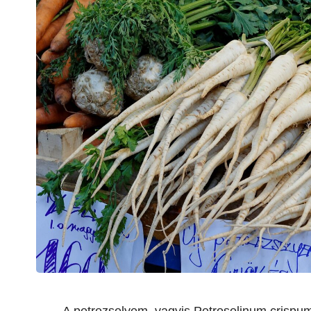
A petrezselyem, vagyis Petroselinum crispu