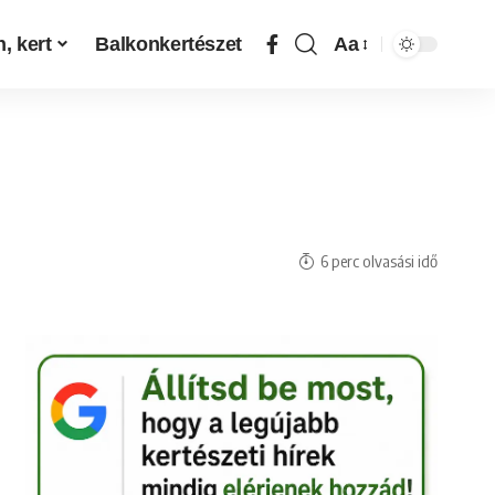
, kert
Balkonkertészet
Aa
6 perc olvasási idő