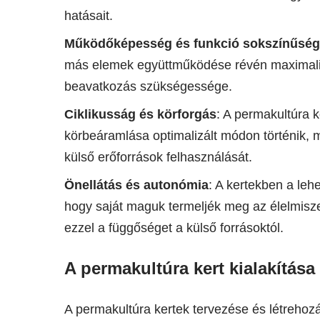
hatásait.
Működőképesség és funkció sokszínűsé
más elemek együttműködése révén maximaliz
beavatkozás szükségessége.
Ciklikusság és körforgás
: A permakultúra 
körbeáramlása optimalizált módon történik, m
külső erőforrások felhasználását.
Önellátás és autonómia
: A kertekben a le
hogy saját maguk termeljék meg az élelmisz
ezzel a függőséget a külső forrásoktól.
A permakultúra kert kialakítása
A permakultúra kertek tervezése és létrehoz