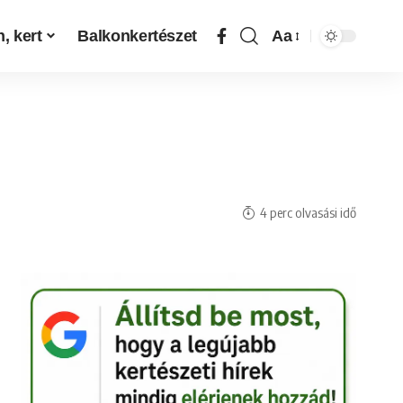
, kert
Balkonkertészet
Aa
4 perc olvasási idő