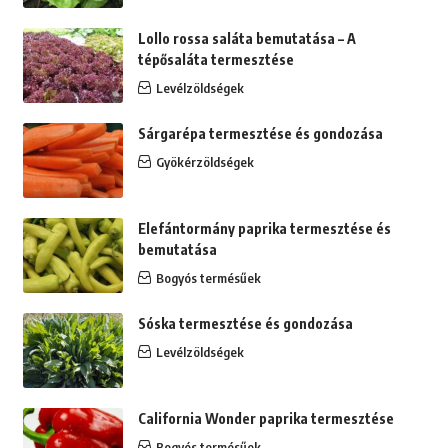
Lollo rossa saláta bemutatása – A
tépősaláta termesztése
Levélzöldségek
Sárgarépa termesztése és gondozása
Gyökérzöldségek
Elefántormány paprika termesztése és
bemutatása
Bogyós termésűek
Sóska termesztése és gondozása
Levélzöldségek
California Wonder paprika termesztése
Bogyós termésűek