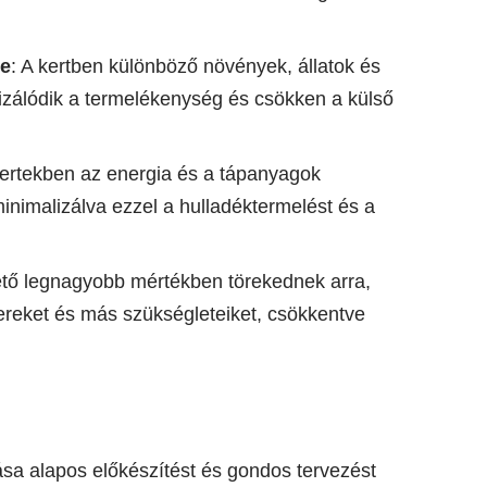
ge
: A kertben különböző növények, állatok és
álódik a termelékenység és csökken a külső
kertekben az energia és a tápanyagok
inimalizálva ezzel a hulladéktermelést és a
hető legnagyobb mértékben törekednek arra,
ereket és más szükségleteiket, csökkentve
ása alapos előkészítést és gondos tervezést