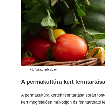
Kép forrása:
pixabay
A permakultúra kert fenntartá
A permakultúra kertek fenntartása során fon
kert megfelelően működjön és fenntartható 