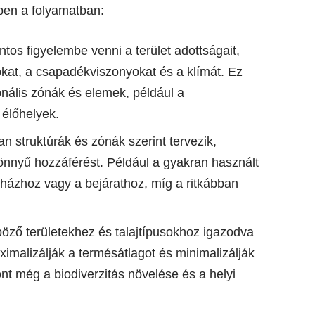
ben a folyamatban:
ontos figyelembe venni a terület adottságait,
yokat, a csapadékviszonyokat és a klímát. Ez
nális zónák és elemek, például a
 élőhelyek.
yan struktúrák és zónák szerint tervezik,
önnyű hozzáférést. Például a gyakran használt
 házhoz vagy a bejárathoz, míg a ritkábban
böző területekhez és talajtípusokhoz igazodva
malizálják a termésátlagot és minimalizálják
 még a biodiverzitás növelése és a helyi