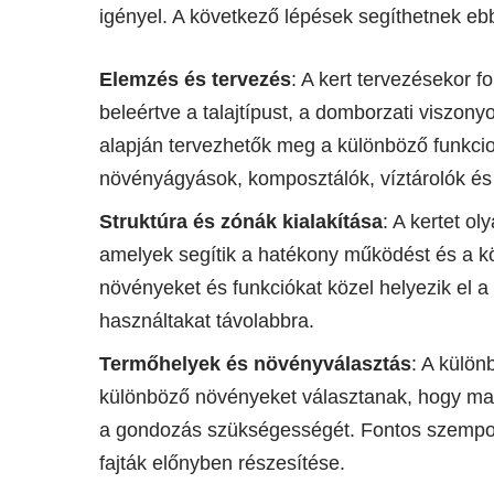
igényel. A következő lépések segíthetnek eb
Elemzés és tervezés
: A kert tervezésekor f
beleértve a talajtípust, a domborzati viszon
alapján tervezhetők meg a különböző funkcio
növényágyások, komposztálók, víztárolók és
Struktúra és zónák kialakítása
: A kertet ol
amelyek segítik a hatékony működést és a k
növényeket és funkciókat közel helyezik el a
használtakat távolabbra.
Termőhelyek és növényválasztás
: A külön
különböző növényeket választanak, hogy maxi
a gondozás szükségességét. Fontos szempont
fajták előnyben részesítése.