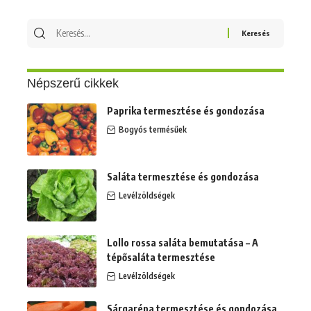
Keresés
erre:
Népszerű cikkek
Paprika termesztése és gondozása
Bogyós termésűek
Saláta termesztése és gondozása
Levélzöldségek
Lollo rossa saláta bemutatása – A
tépősaláta termesztése
Levélzöldségek
Sárgarépa termesztése és gondozása