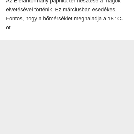
Az Elefántormány paprika termesztése a magok
elvetésével történik. Ez márciusban esedékes.
Fontos, hogy a hőmérséklet meghaladja a 18 °C-
ot.