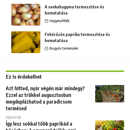
A sonkahagyma termesztése és
bemutatása
Hagymafélék
Fehérözön paprika termesztése és
bemutatása
Bogyós termésűek
Ez is érdekelhet
Azt hitted, nyár végén már mindegy?
Ezzel az trükkel augusztusban
megduplázhatod a paradicsom
termésed
2026.07.28.
Így lesz sokkal több paprikád a