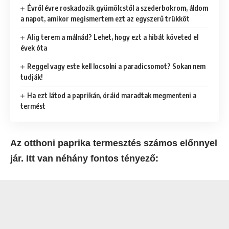
Évről évre roskadozik gyümölcstől a szederbokrom, áldom
a napot, amikor megismertem ezt az egyszerű trükköt
Alig terem a málnád? Lehet, hogy ezt a hibát követed el
évek óta
Reggel vagy este kell locsolni a paradicsomot? Sokan nem
tudják!
Ha ezt látod a paprikán, óráid maradtak megmenteni a
termést
Az otthoni paprika termesztés számos előnnyel
jár. Itt van néhány fontos tényező: