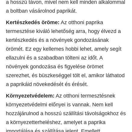
a hosszú távon, mivel nem kell minden alkalommal
a boltban vásárolnod paprikát.
Kertészkedés öröme:
Az otthoni paprika
termesztése kiváló lehetőség arra, hogy élvezd a
kertészkedés és a növények gondozásának
örömét. Ez egy kellemes hobbi lehet, amely segít
ellazulni és a szabadban tölteni az időt. A
növények gondozása és figyelése örömet
szerezhet, és büszkeséggel tölt el, amikor láthatod
a paprikáid növekedését és érését.
Környezetvédelem:
Az otthoni termesztésnek
környezetvédelmi előnyei is vannak. Nem kell
hozzájárulnod a hosszú szállítási távolságokhoz és
a környezetterheléshez, amelyet a paprika
importálása és szállítása jelent. Emellett