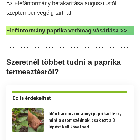
Az Elefántormány betakarítása augusztustól
szeptember végéig tarthat.
Elefántormány paprika vetőmag vásárlása >>
Szeretnél többet tudni a paprika
termesztésről?
Ez is érdekelhet
Idén háromszor annyi paprikád lesz,
mint a szomszédnak: csak ezt a 3
lépést kell követned