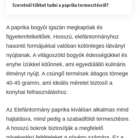
Szeretnél többet tudni a paprika termesztésről?
A paprika bogyói igazán megkapóak és
figyelemfelkeltőek. Hosszú, elefántormányhoz
hasonló formájukkal valóban különleges látványt
nyújtanak. A világoszöld bogyók édességükkel és
enyhe ízükkel kitűnnek, ami egyedülálló kulináris
élményt nyújt. A csüngő termések átlagos tömege
40-45 gramm, ami ideális méretet biztosít a
konyhai felhasználáshoz.
Az Elefántormány paprika kiválóan alkalmas mind
hajtatásra, mind pedig a szabadföldi termesztésre.
A hosszú bokrok biztosítják a megfelelő
növekedési feltételeket a növény számára. Ez a