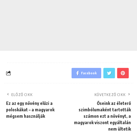
Facebook
ELŐZŐ CIKK
KÖVETKEZŐ CIKK
Ez az egy növény elűzi a
Őseink az életerő
poloskákat – a magyarok
szimbólumaként tartották
mégsem használják
számon ezt a növényt, a
magyarok viszont egyáltalán
nem ültetik