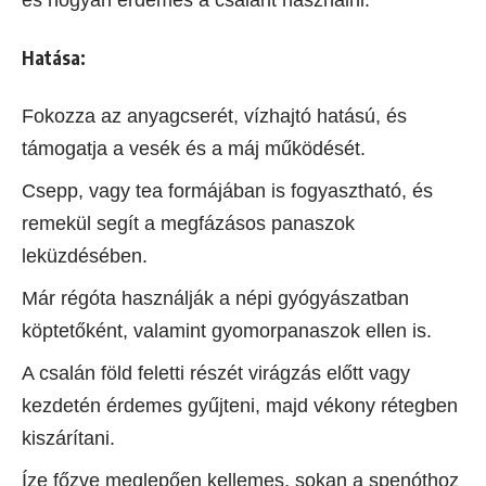
Hatása:
Fokozza az anyagcserét, vízhajtó hatású, és
támogatja a vesék és a máj működését.
Csepp, vagy tea formájában is fogyasztható, és
remekül segít a megfázásos panaszok
leküzdésében.
Már régóta használják a népi gyógyászatban
köptetőként, valamint gyomorpanaszok ellen is.
A csalán föld feletti részét virágzás előtt vagy
kezdetén érdemes gyűjteni, majd vékony rétegben
kiszárítani.
Íze főzve meglepően kellemes, sokan a spenóthoz