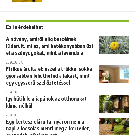
Ez is érdekelhet
A növény, amiről alig beszélnek:
Kiderült, mi az, ami hatékonyabban űzi
el a szúnyogokat, mint a levendula
2026.08.07.
Fizikus árulta el: ezzel a trükkel sokkal
gyorsabban lehűtheted a lakást, mint
egy egyszerű szellőztetéssel
2026.08.06.
Így hűtik le a japánok az otthonukat
klíma nélkül
2026.08.06.
Egy kertész elárulta: nyáron nem a
napi 2 locsolás menti meg a kertedet,