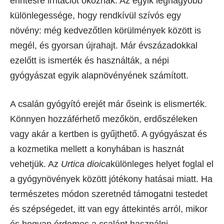
érintésre irritációt okoznak. Az egyik legnagyobb
különlegessége, hogy rendkívül szívós egy
növény: még kedvezőtlen körülmények között is
megél, és gyorsan újrahajt. Már évszázadokkal
ezelőtt is ismerték és használták, a népi
gyógyászat egyik alapnövényének számított.
A csalán gyógyító erejét már őseink is elismerték.
Könnyen hozzáférhető mezőkön, erdőszéleken
vagy akár a kertben is gyűjthető. A gyógyászat és
a kozmetika mellett a konyhában is hasznát
vehetjük. Az
Urtica dioica
különleges helyet foglal el
a gyógynövények között jótékony hatásai miatt. Ha
természetes módon szeretnéd támogatni testedet
és szépségedet, itt van egy áttekintés arról, mikor
és hogyan érdemes a csalánt használni.