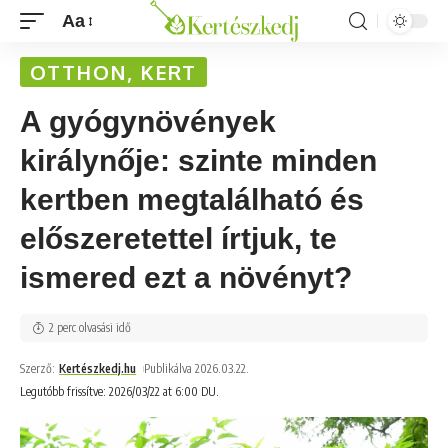
Aa
OTTHON, KERT
A gyógynövények
királynője: szinte minden
kertben megtalálható és
előszeretettel írtjuk, te
ismered ezt a növényt?
2 perc olvasási idő
Szerző:
Kertészkedj.hu
Publikálva 2026.03.22.
Legutóbb frissítve: 2026/03/22 at 6:00 DU.