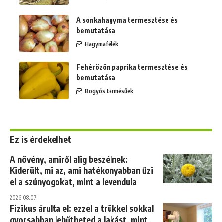
A sonkahagyma termesztése és
bemutatása
Hagymafélék
Fehérözön paprika termesztése és
bemutatása
Bogyós termésűek
Ez is érdekelhet
A növény, amiről alig beszélnek:
Kiderült, mi az, ami hatékonyabban űzi
el a szúnyogokat, mint a levendula
2026.08.07.
Fizikus árulta el: ezzel a trükkel sokkal
gyorsabban lehűtheted a lakást, mint