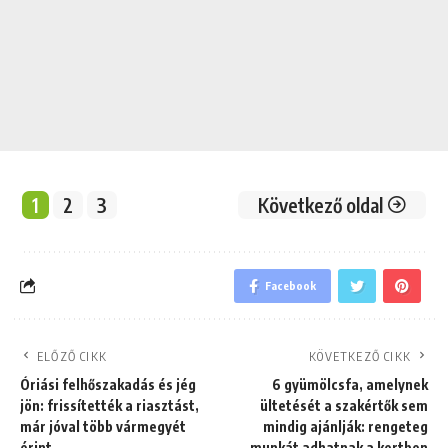
1
2
3
Következő oldal
Facebook
ELŐZŐ CIKK
KÖVETKEZŐ CIKK
Óriási felhőszakadás és jég
6 gyümölcsfa, amelynek
jön: frissítették a riasztást,
ültetését a szakértők sem
már jóval több vármegyét
mindig ajánlják: rengeteg
érint
munkát adhatnak a kertben