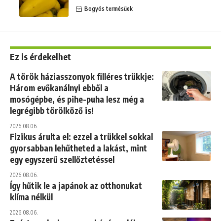
Bogyós termésűek
Ez is érdekelhet
A török háziasszonyok filléres trükkje:
Három evőkanálnyi ebből a
mosógépbe, és pihe-puha lesz még a
legrégibb törölköző is!
2026.08.06.
Fizikus árulta el: ezzel a trükkel sokkal
gyorsabban lehűtheted a lakást, mint
egy egyszerű szellőztetéssel
2026.08.06.
Így hűtik le a japánok az otthonukat
klíma nélkül
2026.08.06.