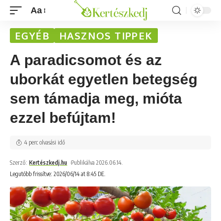
Aa
EGYÉB
HASZNOS TIPPEK
A paradicsomot és az
uborkát egyetlen betegség
sem támadja meg, mióta
ezzel befújtam!
4 perc olvasási idő
Szerző:
Kertészkedj.hu
Publikálva 2026.06.14.
Legutóbb frissítve: 2026/06/14 at 8:45 DE.