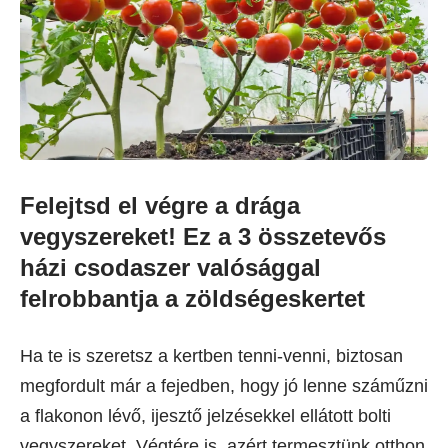
Felejtsd el végre a drága
vegyszereket! Ez a 3 összetevős
házi csodaszer valósággal
felrobbantja a zöldségeskertet
Ha te is szeretsz a kertben tenni-venni, biztosan
megfordult már a fejedben, hogy jó lenne száműzni
a flakonon lévő, ijesztő jelzésekkel ellátott bolti
vegyszereket. Végtére is, azért termesztünk otthon