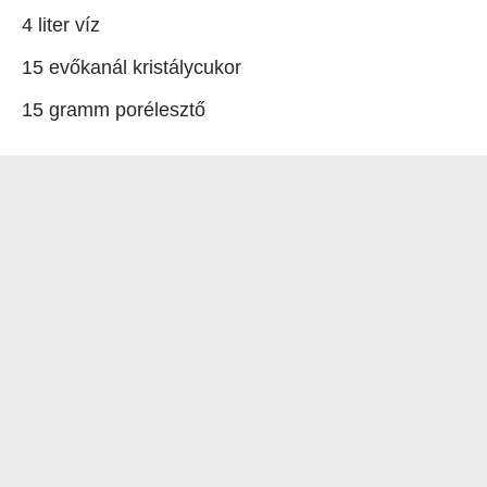
4 liter víz
15 evőkanál kristálycukor
15 gramm porélesztő