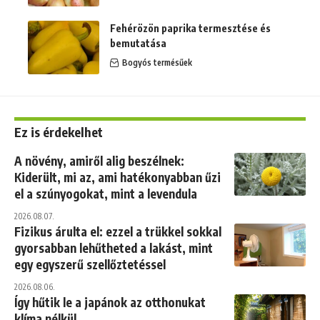
Fehérözön paprika termesztése és
bemutatása
Bogyós termésűek
Ez is érdekelhet
A növény, amiről alig beszélnek:
Kiderült, mi az, ami hatékonyabban űzi
el a szúnyogokat, mint a levendula
2026.08.07.
Fizikus árulta el: ezzel a trükkel sokkal
gyorsabban lehűtheted a lakást, mint
egy egyszerű szellőztetéssel
2026.08.06.
Így hűtik le a japánok az otthonukat
klíma nélkül