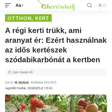
Aa
OTTHON, KERT
A régi kerti trükk, ami
aranyat ér: Ezért használnak
az idős kertészek
szódabikarbónát a kertben
3 perc olvasási idő
Szerző:
M. Norbert
Publikálva 2026.06.15.
Legutóbb frissítve: 2026/06/15 at 1:35 DU.