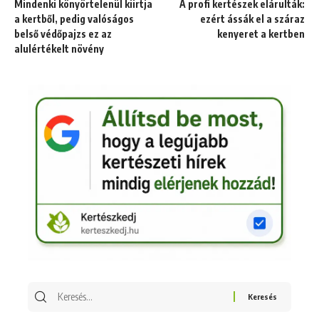
Mindenki könyörtelenül kiirtja
A profi kertészek elárulták:
a kertből, pedig valóságos
ezért ássák el a száraz
belső védőpajzs ez az
kenyeret a kertben
alulértékelt növény
Keresés
erre: