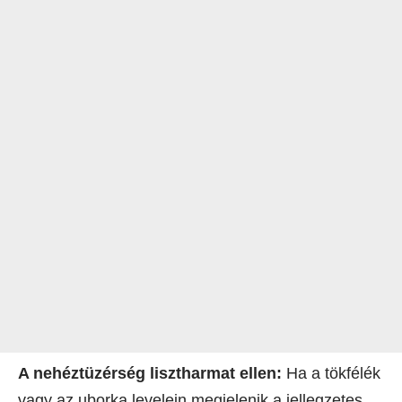
A nehéztüzérség lisztharmat ellen:
Ha a tökfélék
vagy az uborka levelein megjelenik a jellegzetes