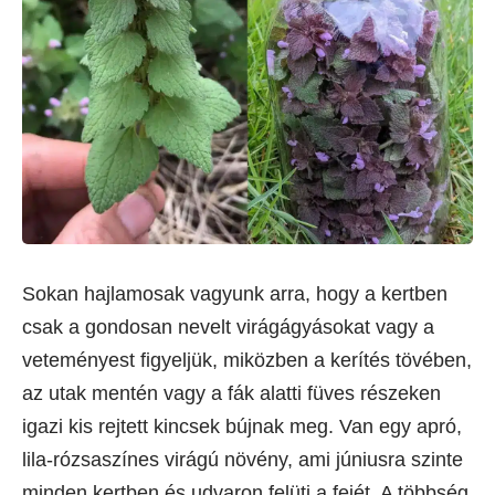
Sokan hajlamosak vagyunk arra, hogy a kertben
csak a gondosan nevelt virágágyásokat vagy a
veteményest figyeljük, miközben a kerítés tövében,
az utak mentén vagy a fák alatti füves részeken
igazi kis rejtett kincsek bújnak meg. Van egy apró,
lila-rózsaszínes virágú növény, ami júniusra szinte
minden kertben és udvaron felüti a fejét. A többség