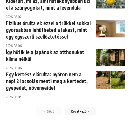
Kiderült, mi az, ami hatékonyabban űzi
el a szúnyogokat, mint a levendula
2026.08.07.
Fizikus árulta el: ezzel a trükkel sokkal
gyorsabban lehűtheted a lakást, mint
egy egyszerű szellőztetéssel
2026.08.06.
Így hűtik le a japánok az otthonukat
klíma nélkül
2026.08.06.
Egy kertész elárulta: nyáron nem a
napi 2 locsolás menti meg a kertedet,
gyepedet, növényeidet
2026.08.05.
Előző
Következő