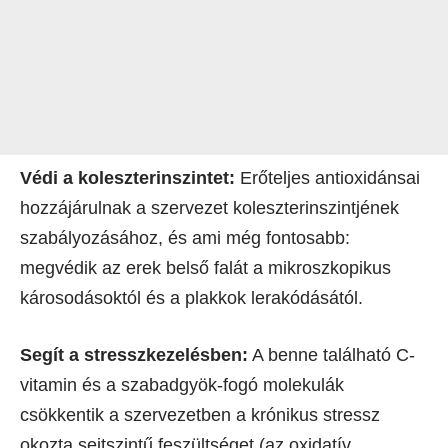
Védi a koleszterinszintet:
Erőteljes antioxidánsai
hozzájárulnak a szervezet koleszterinszintjének
szabályozásához, és ami még fontosabb:
megvédik az erek belső falát a mikroszkopikus
károsodásoktól és a plakkok lerakódásától.
Segít a stresszkezelésben:
A benne található C-
vitamin és a szabadgyök-fogó molekulák
csökkentik a szervezetben a krónikus stressz
okozta sejtszintű feszültséget (az oxidatív