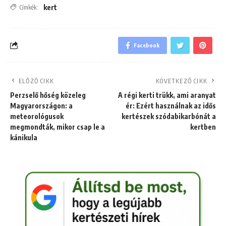
kert
Címkék:
Facebook
ELŐZŐ CIKK
KÖVETKEZŐ CIKK
Perzselő hőség közeleg
A régi kerti trükk, ami aranyat
Magyarországon: a
ér: Ezért használnak az idős
meteorológusok
kertészek szódabikarbónát a
megmondták, mikor csap le a
kertben
kánikula