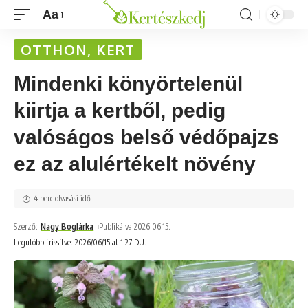
Aa
OTTHON, KERT
Mindenki könyörtelenül
kiirtja a kertből, pedig
valóságos belső védőpajzs
ez az alulértékelt növény
4 perc olvasási idő
Szerző:
Nagy Boglárka
Publikálva 2026.06.15.
Legutóbb frissítve: 2026/06/15 at 1:27 DU.