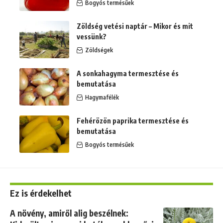
Bogyós termésűek
Zöldség vetési naptár – Mikor és mit
vessünk?
Zöldségek
A sonkahagyma termesztése és
bemutatása
Hagymafélék
Fehérözön paprika termesztése és
bemutatása
Bogyós termésűek
Ez is érdekelhet
A növény, amiről alig beszélnek: