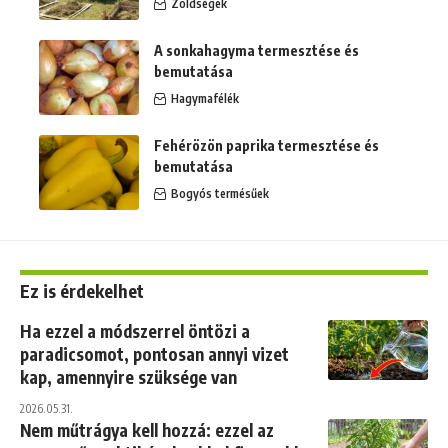
Zöldségek
A sonkahagyma termesztése és
bemutatása
Hagymafélék
Fehérözön paprika termesztése és
bemutatása
Bogyós termésűek
Ez is érdekelhet
Ha ezzel a módszerrel öntözi a
paradicsomot, pontosan annyi vizet
kap, amennyire szüksége van
2026.05.31.
Nem műtrágya kell hozzá: ezzel az