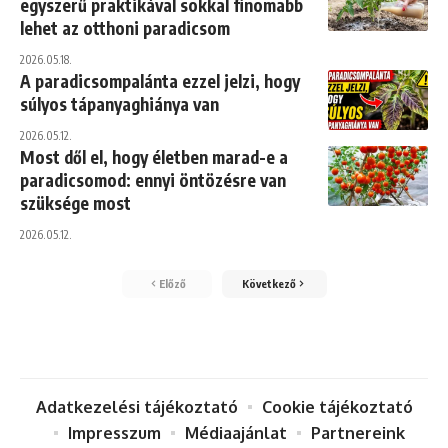
egyszerű praktikával sokkal finomabb
lehet az otthoni paradicsom
2026.05.18.
A paradicsompalánta ezzel jelzi, hogy
súlyos tápanyaghiánya van
2026.05.12.
Most dől el, hogy életben marad-e a
paradicsomod: ennyi öntözésre van
szüksége most
2026.05.12.
Előző
Következő
Adatkezelési tájékoztató
Cookie tájékoztató
Impresszum
Médiaajánlat
Partnereink