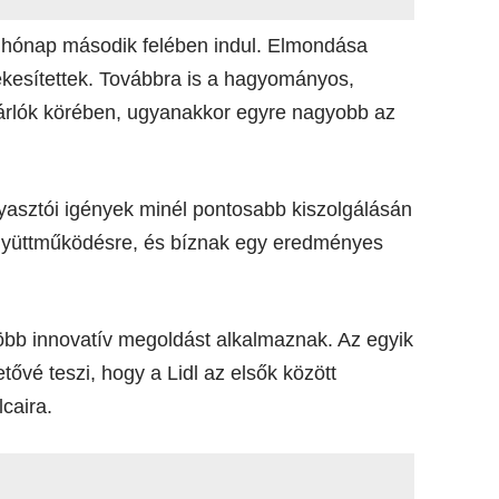
a hónap második felében indul. Elmondása
tékesítettek. Továbbra is a hagyományos,
rlók körében, ugyanakkor egyre nagyobb az
gyasztói igények minél pontosabb kiszolgálásán
 együttműködésre, és bíznak egy eredményes
több innovatív megoldást alkalmaznak. Az egyik
tővé teszi, hogy a Lidl az elsők között
caira.