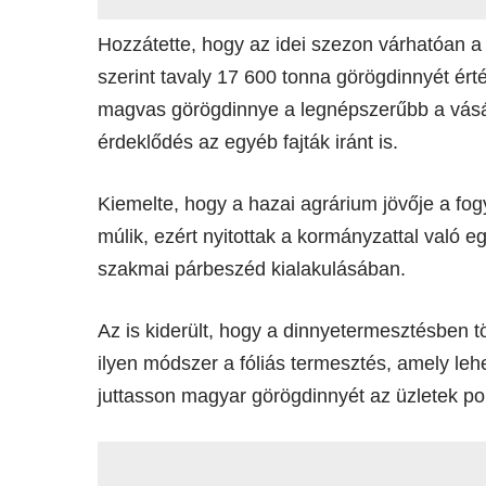
Hozzátette, hogy az idei szezon várhatóan 
szerint tavaly 17 600 tonna görögdinnyét ér
magvas görögdinnye a legnépszerűbb a vásá
érdeklődés az egyéb fajták iránt is.
Kiemelte, hogy a hazai agrárium jövője a fo
múlik, ezért nyitottak a kormányzattal való
szakmai párbeszéd kialakulásában.
Az is kiderült, hogy a dinnyetermesztésben 
ilyen módszer a fóliás termesztés, amely lehe
juttasson magyar görögdinnyét az üzletek pol