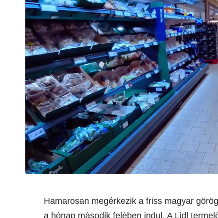
Hamarosan megérkezik a friss magyar görögd
a hónap második felében indul. A Lidl termel