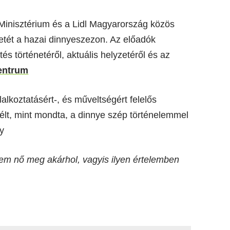
Minisztérium és a Lidl Magyarország közös
zdetét a hazai dinnyeszezon. Az előadók
s történetéről, aktuális helyzetéről és az
centrum
alkoztatásért-, és műveltségért felelős
szélt, mint mondta, a dinnye szép történelemmel
y
em nő meg akárhol, vagyis ilyen értelemben