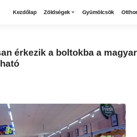
Kezdőlap
Zöldségek
Gyümölcsök
Otthon
osan érkezik a boltokba a magya
pható