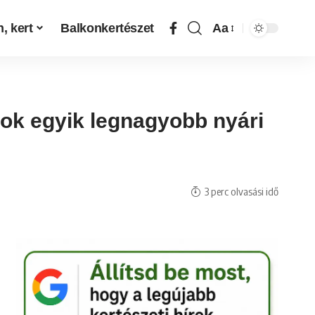
, kert
Balkonkertészet
Aa
rok egyik legnagyobb nyári
3 perc olvasási idő