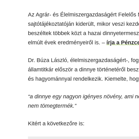
Az Agrár- és Élelmiszergazdaságért Felelős 
sajtótájékoztatóján kiderült, mikor veszi ke
beszéltek többek közt a hazai dinnyetermeszté
elmúlt évek eredményeiről is. –
írja a Pénz
Dr. Búza László, élelmiszergazdaságért-, fogl
államtitkár először a dinnye történetéről be
és hagyománnyal rendelkezik. Kiemelte, hog
“a dinnye egy nagyon igényes növény, ami n
nem tömegtermék.”
Kitért a következőre is: