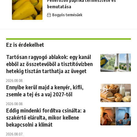
Fehérözön paprika termesztése és
bemutatása
Bogyós termésűek
Ez is érdekelhet
Tartósan ragyogó ablakok: egy kanál
ebből az összetevőből a tisztítóvízben
hetekig tisztán tarthatja az üveget
2026.08.08.
Ennyibe kerül majd a kenyér, kifli,
zsemle a tej és a vaj 2027-től
2026.08.08.
Eddig mindenki fordítva csinálta: a
szakértő elárulta, mikor kellene
bekapcsolni a klímát
2026.08.07.