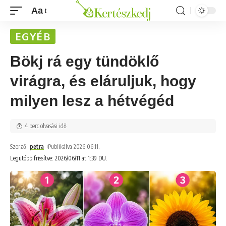
Aa
EGYÉB
Bökj rá egy tündöklő
virágra, és eláruljuk, hogy
milyen lesz a hétvégéd
4 perc olvasási idő
Szerző:
petra
Publikálva 2026.06.11.
Legutóbb frissítve: 2026/06/11 at 1:39 DU.