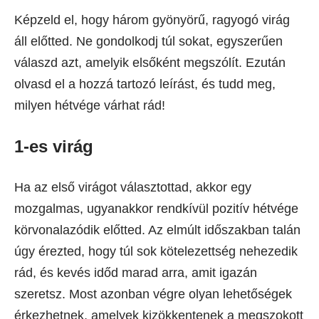
Képzeld el, hogy három gyönyörű, ragyogó virág
áll előtted. Ne gondolkodj túl sokat, egyszerűen
válaszd azt, amelyik elsőként megszólít. Ezután
olvasd el a hozzá tartozó leírást, és tudd meg,
milyen hétvége várhat rád!
1-es virág
Ha az első virágot választottad, akkor egy
mozgalmas, ugyanakkor rendkívül pozitív hétvége
körvonalazódik előtted. Az elmúlt időszakban talán
úgy érezted, hogy túl sok kötelezettség nehezedik
rád, és kevés időd marad arra, amit igazán
szeretsz. Most azonban végre olyan lehetőségek
érkezhetnek, amelyek kizökkentenek a megszokott