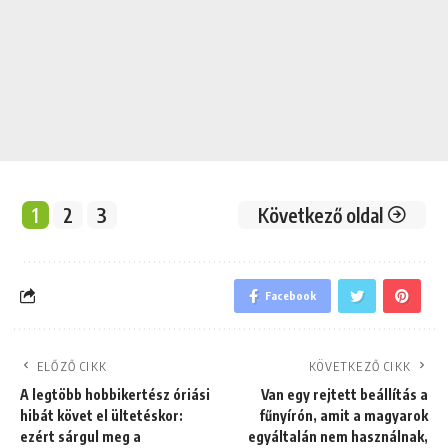
1
2
3
Következő oldal
Facebook
ELŐZŐ CIKK
KÖVETKEZŐ CIKK
A legtöbb hobbikertész óriási
Van egy rejtett beállítás a
hibát követ el ültetéskor:
fűnyírón, amit a magyarok
ezért sárgul meg a
egyáltalán nem használnak,