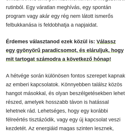
rutinból. Egy váratlan meghívás, egy spontán
program vagy akár egy rég nem látott ismerős
felbukkanása is feldobhatja a napjaidat.
Érdemes választanod ezek közül is:
Válassz
egy gyönyörű paradicsomot, és eláruljuk, hogy
mit tartogat számodra a következő hónap!
A hétvége során különösen fontos szerepet kapnak
az emberi kapcsolatok. Könnyebben találsz közös
hangot másokkal, és olyan beszélgetésekben lehet
részed, amelyek hosszabb távon is hatással
lehetnek rád. Lehetséges, hogy egy korábbi
félreértés tisztázódik, vagy egy új kapcsolat veszi
kezdetét. Az energiáid magas szinten lesznek,