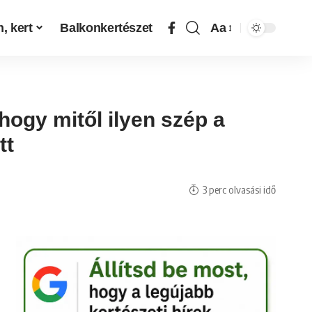
, kert
Balkonkertészet
Aa
hogy mitől ilyen szép a
tt
3 perc olvasási idő