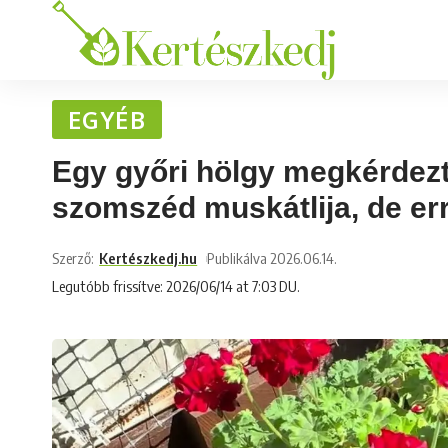
EGYÉB
Egy győri hölgy megkérdezte
szomszéd muskátlija, de err
Szerző:
Kertészkedj.hu
Publikálva 2026.06.14.
Legutóbb frissítve: 2026/06/14 at 7:03 DU.