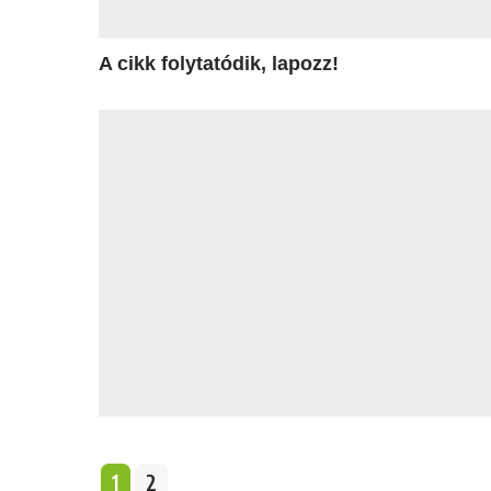
A cikk folytatódik, lapozz!
1
2