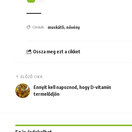
Címkék:
muskátli
,
növény
Ossza meg ezt a cikket
ELŐZŐ CIKK
Ennyit kell napoznod, hogy D-vitamin
termelődjön
Ez is érdekelhet