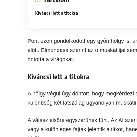
Kíváncsi lett a titokra
Pont ezen gondolkodott egy győri hölgy is, 
előtt. Elmondása szerint az ő muskátlijai se
ontotta a virágokat.
Kíváncsi lett a titokra
A hölgy végül úgy döntött, hogy megkérdezi a
különbség két látszólag ugyanolyan muskátli 
A válasz elsőre egyszerűnek tűnt. Az AI szer
vagy a különleges fajták jelentik a titkot, 