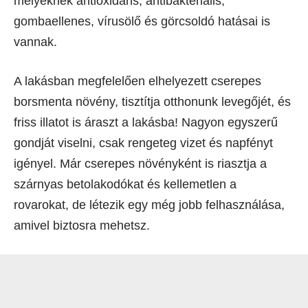
melyeknek antioxidáns, antibakteriális,
gombaellenes, vírusölő és görcsoldó hatásai is
vannak.
A lakásban megfelelően elhelyezett cserepes
borsmenta növény, tisztítja otthonunk levegőjét, és
friss illatot is áraszt a lakásba! Nagyon egyszerű
gondját viselni, csak rengeteg vizet és napfényt
igényel. Már cserepes növényként is riasztja a
szárnyas betolakodókat és kellemetlen a
rovarokat, de létezik egy még jobb felhasználása,
amivel biztosra mehetsz.