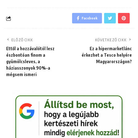
Facebook
ELŐZŐ CIKK
KÖVETKEZŐ CIKK
Ettől a hozzávalótól lesz
Ez a hipermarketlánc
észbontóan finom a
érkezhet a Tesco helyére
gyümölcsleves, a
Magyarországon?
háziasszonyok 90%-a
mégsem ismeri