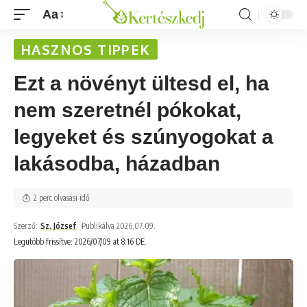
Aa
HASZNOS TIPPEK
Ezt a növényt ültesd el, ha
nem szeretnél pókokat,
legyeket és szúnyogokat a
lakásodba, házadban
2 perc olvasási idő
Szerző:
Sz. József
Publikálva 2026.07.09.
Legutóbb frissítve: 2026/07/09 at 8:16 DE.