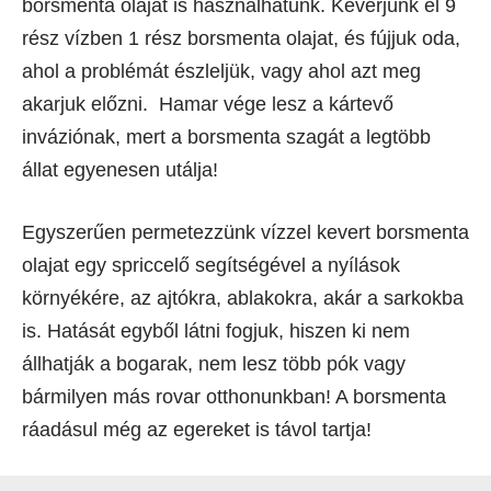
borsmenta olajat is használhatunk. Keverjünk el 9
rész vízben 1 rész borsmenta olajat, és fújjuk oda,
ahol a problémát észleljük, vagy ahol azt meg
akarjuk előzni. Hamar vége lesz a kártevő
inváziónak, mert a borsmenta szagát a legtöbb
állat egyenesen utálja!
Egyszerűen permetezzünk vízzel kevert borsmenta
olajat egy spriccelő segítségével a nyílások
környékére, az ajtókra, ablakokra, akár a sarkokba
is. Hatását egyből látni fogjuk, hiszen ki nem
állhatják a bogarak, nem lesz több pók vagy
bármilyen más rovar otthonunkban! A borsmenta
ráadásul még az egereket is távol tartja!